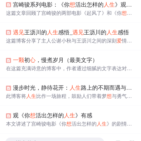
宫崎骏系列电影：《你
想
活出怎样的
人生
》观后感
这篇文章回顾了宫崎骏的两部电影《起风了》和《你
想
活
出怎样的
人生
》，探讨了电影中的剧情、音乐对观者的触
动，以及电影中关于
人生
选择和纯真
美好
的主题。作者分
遇见
王沥川的
人生
感悟_
遇见
王沥川的
人生
感悟
享了观影感受和个人成长的共鸣，特别是塔主人的台词引
发了对
人生
道路的思考。
这篇博客分享了主人公谢小秋与王沥川之间的深刻
爱
情故
事，揭示了
人生
中的失落与希望，
爱
情的炽烈与冰冷。谢
小秋对王沥川无私的
爱
，以及面对
爱
情的勇敢和执着，展
一颗
初
心
，慢煮岁月（最美文字）
现了人性的
美好
与坚韧。故事中充满了对
爱
情的哲思，如
爱
情是进行时，不是过去式，每个结局都是新开始等，让
在这篇充满诗意的博客中，作者通过细腻的文字表达对生
人深思
人生
与感情的真谛。
活的感悟，探讨了
遇见
更好的自己与他人的重要性。文章
强调了珍惜每一次相遇，无论是快乐还是悲伤的记忆都值
漫步时光，静待花开：
人生
路上的不期而遇与豁然开朗
得珍藏。它鼓励读者用
一颗
如莲般纯净的
心
去感受生活，
相信岁月有记忆，年华有轮回。文中提及了每个人
心
中的
此博客将
人生
比作一场旅程，鼓励人们带着梦
想
与勇气启
故事与离别，以及如何在岁月的流转中保持内
心
的平静与
程，在探索经历中学会理解、宽容与放下。强调最美的
遇
美好
。作者通过描绘阳光下眺望远方的场景，表达了对过
见
往往不经意，随着成长视野会开阔，要珍惜当下、释怀
往时光的怀念与对未来的憧憬，强调了简静岁月的
美好
。
观《你
想
活出怎样的
人生
》有感
执念，保持平和坚定的
心
，静待
人生
美好
绽放。
本文讲述了宫崎骏电影《你
想
活出怎样的
人生
》的剧情梗
概，以及它基于原著小说的深度解读。影片通过二战背景
下的奇幻冒险，探讨了友情、贫富、歧视等主题，以及主