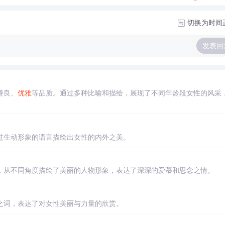
切换为时间
发表回
善良、
优雅
等品质。通过多种比喻和描绘，展现了不同年龄段女性的风采
过生动形象的语言描绘出女性的内外之美。
，从不同角度描绘了美丽的人物形象，表达了深深的爱慕和思念之情。
之词，表达了对女性美丽与力量的欣赏。