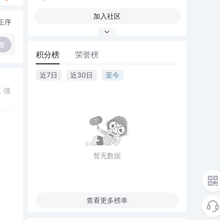
加入社区
正序
复
积分榜
荣誉榜
近7日
近30日
至今
，强
暂无数据
查看更多榜单