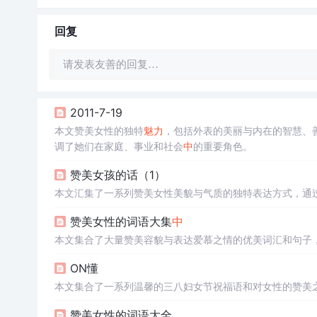
回复
请发表友善的回复…
2011-7-19
本文赞美女性的独特
魅力
，包括外表的美丽与内在的智慧、
调了她们在家庭、事业和社会
中
的重要角色。
赞美女孩的话（1）
本文汇集了一系列赞美女性美貌与气质的独特表达方式，通
赞美女性的词语大集
中
本文集合了大量赞美容貌与表达爱慕之情的优美词汇和句子
ON懂
本文集合了一系列温馨的三八妇女节祝福语和对女性的赞美
赞美女性的词语大全