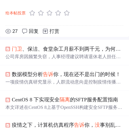
给本帖投票
27
回复
打赏
门卫
、保洁、食堂杂工月薪不到两千元，为何有些退休老人抢着做？
公司库房因频繁失窃，人事经理建议聘请退休老人担任保
安，以替代年轻保安。退休老人责任心强，对低薪工作满
意，不仅能补贴家用，还能避免孤独。这种现象反映了部
数据模型分析
告诉
你，现在还不是出门的时候！
分退休人员面临的经济压力及对社会参与的需求。
一项疫情仿真研究显示，人群流动意向是控制疫情传播的
关键因素。通过调整仿真参数，如医院床位数、流动意向
平均值等，研究者展示了控制人群流动对疫情控制的重要
CentOS 8 下实现安全
隔离
的SFTP服务配置指南
性。初始感染数量、传播率、潜伏时间等参数也对疫情发
展有重大影响。
本文详述在CentOS 8上基于OpenSSH构建安全SFTP服务的
方法，重点实现Chroot目录
隔离
：包括专用用户组/用户创
建、严格权限控制（根目录属root且766以下）、sshd_confi
疫情之下，计算机仿真程序
告诉
你，
没
事别乱出门！企业复工务必做到八个“一”...
g中Match Group + ChrootDirectory配置、禁用shell、强制SF