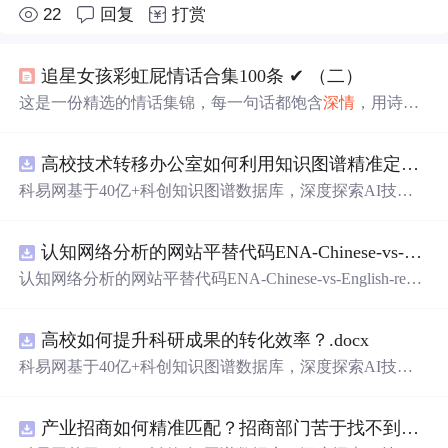
22
回复
打赏
追星女孩彩虹屁情话合集100条 ✔︎ （二）
这是一份精选的情话集锦，每一句话都饱含
深情
，用诗意
的语言表达对爱人的独特情感。从四季更替到日常琐碎，
从山川湖海到街头巷尾，每一段文字都在诉说着对一个人
高校技术转移办公室如何利用知识图谱精准定位产业需求与技术适配点？.docx
的思念与热爱。
科易网基于40亿+科创知识图谱数据库，深度探索AI技术
在技术转移、成果转化、技术经纪、知识产权、产业创
新、科技招商等垂直领域的多样化应用场景，研究科技创
认知网络分析的网站平替代码ENA-Chinese-vs-English-reproducible.zip
新领域的AI+数智化解决方案，推动科技创新与产业创新
智能化发展。
认知网络分析的网站平替代码ENA-Chinese-vs-English-repro
ducible.zip
高校如何提升科研成果的转化效率？.docx
科易网基于40亿+科创知识图谱数据库，深度探索AI技术
在技术转移、成果转化、技术经纪、知识产权、产业创
新、科技招商等垂直领域的多样化应用场景，研究科技创
产业招商如何精准匹配？招商部门苦于找不到符合产业链补链强链方向的目标企业怎么办？.docx
新领域的AI+数智化解决方案，推动科技创新与产业创新