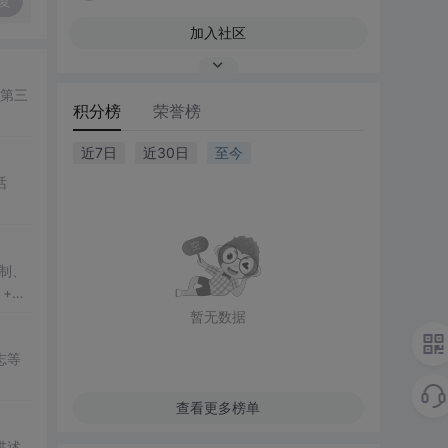
复
加入社区
》第三
积分榜
荣誉榜
近7日
近30日
至今
话
制、
+
荐使
暂无数据
志等
查看更多榜单
讲述