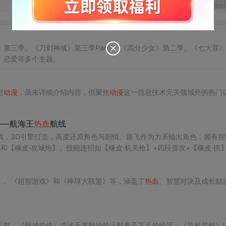
发表回
第三季、《刀剑神域》第三季Part2、《高分少女》第二季、《七大罪
、恋爱等多个主题。
型
动漫
，虽未详细介绍内容，但聚焦
动漫
这一信息技术无关领域外的热门
——航海王
热血
航线
戏，3D引擎打造，高度还原角色与剧情。路飞作为力系输出角色，拥有控
和【橡皮·攻城炮】。技能连招如【橡皮·机关枪】+四段普攻+【橡皮·抓】
烟鬼等，提供远程伤害和控制。加点优先级为暴击>防御>生命>攻击，推
提升战力。
》、《超智游戏》和《棒球大联盟》等，涵盖了
热血
、智慧对决及成长励
三部：《财神前传》讲述天界财神的运财童子下凡的经历；《草根菜根》