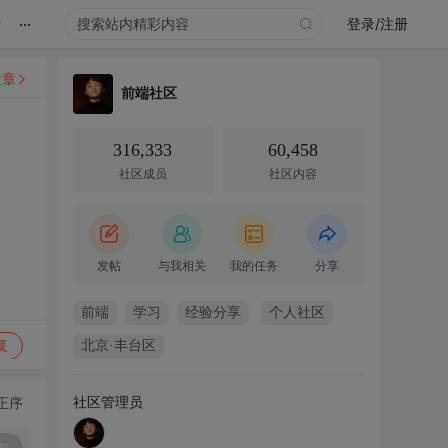
...
录
登录/注册
文章
前端社区
316,333
60,458
社区成员
社区内容
发帖
与我相关
我的任务
分享
前端
学习
经验分享
个人社区
复
北京·丰台区
社区管理员
正序