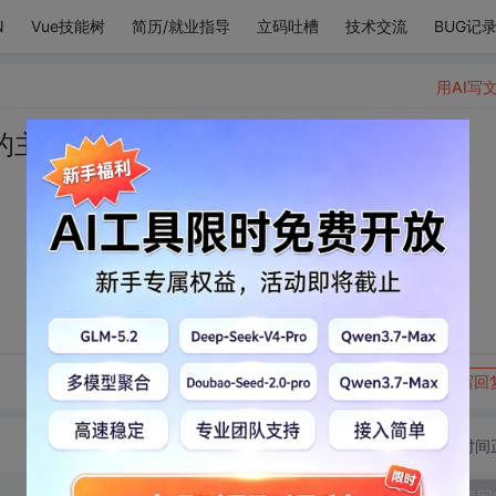
N
Vue技能树
简历/就业指导
立码吐槽
技术交流
BUG记
用AI写
的主角。
转发到动态
举报
写回
切换为时间