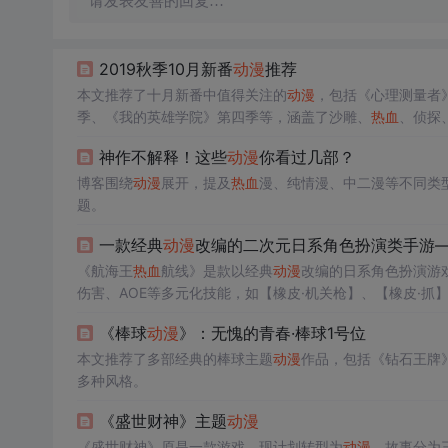
请发表友善的回复…
2019秋季10月新番
动漫
推荐
本文推荐了十月新番中值得关注的
动漫
，包括《心理测量者》
季、《我的英雄学院》第四季等，涵盖了沙雕、
热血
、侦探
神作不解释！这些
动漫
你看过几部？
博客围绕
动漫
展开，提及
热血
漫、纯情漫、中二漫等不同类
题。
一款经典
动漫
改编的二次元日系角色扮演类手游
《航海王
热血
航线》是款以经典
动漫
改编的日系角色扮演游
伤害、AOE等多元化技能，如【橡皮·机关枪】、【橡皮·抓】
【橡皮·攻城炮】，适合竞技场和副本。伙伴搭配推荐鳄鱼、
《棒球
动漫
》：无愧的青春·棒球1号位
用【誓死捍卫名刀系列】和【被称为“暴君”】的战意卡组，
本文推荐了多部经典的棒球主题
动漫
作品，包括《钻石王牌
多种风格。
《盛世财神》主题
动漫
《盛世财神》原是一款游戏，现计划转型为
动漫
。故事分为