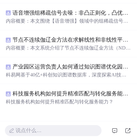
在技术转移、成果转化、技术经纪、知识产权、产业创
新、科技招商等垂直领域的多样化应用场景，研究科技创
语音增强组稀疏信号去噪：非凸正则化，凸优化研究（Matlab代码实现）
新领域的AI+数智化解决方案，推动科技创新与产业创新
智能化发展。
内容概要：本文围绕【语音增强】领域中的组稀疏信号去
噪问题展开研究，提出了一种结合非凸正则化与凸优化理
论的去噪方法，旨在提升含噪语音信号的可懂度与质量。
节点不连续伽辽金方法在求解线性和非线性平流方程中的一维实现（Matlab代码实现）
文章系统阐述了组稀疏信号模型的构建机制，引入非凸正
则项以更精确地逼近理想稀疏性，克服传统凸正则化在稀
内容概要：本文系统介绍了节点不连续伽辽金方法（ND
疏表达上的局限性，并采用高效的凸优化算法保障模型求
G）在求解线性和非线性平流方程中的一维数值实现过
解的稳定性与收敛性。整个算法流程在Matlab平台上完整
程，并配套提供了完整的Matlab代码实现。该方法作为一
实现，涵盖语音信号预处理、稀疏系数求解、去噪重构等
产业园区运营负责人如何通过知识图谱优化园区企业与科研机构的协同创新机制？.docx
种高精度、高分辨率的数值离散化技术，特别适用于对流
关键环节，并配套提供可复现的代码资源，便于研究人员
主导的偏微分方程求解，在处理间断解和保持数值稳定性
科易网基于40亿+科创知识图谱数据库，深度探索AI技术
进一步验证与拓展。该方法在保留数学可处理性的同时显
方面具有突出优势。文章详细阐述了NDG方法的核心理论
在技术转移、成果转化、技术经纪、知识产权、产业创
著增强了去噪性能，尤其适用于低信噪比环境下的语音恢
基础，包括弱形式构造、局部基函数选取、数值通量处
新、科技招商等垂直领域的多样化应用场景，研究科技创
复任务。; 适合人群：具备一定信号与系统、数字信号处理
理、时间推进格式（如显式Runge-Kutta方法）以及边界条
科技服务机构如何提升精准匹配与转化服务能力？.docx
新领域的AI+数智化解决方案，推动科技创新与产业创新
理论基础，熟悉稀疏表示与最优化方法，且拥有Matlab编
件的实施策略。通过多个典型算例（如线性对流、Burgers
智能化发展。
科技服务机构如何提升精准匹配与转化服务能力？
程能力的研究生、科研人员及从事语音增强、音频工程、
方程等）的仿真分析，充分验证了该方法在捕捉激波、避
通信系统等相关领域的工程技术人员。; 使用场景及目标：
免非物理振荡及保持高阶精度方面的有效性。结合代码实
①应用于语音通信、智能助听设备、语音识别前端等对语
践，读者可深入掌握NDG方法的算法设计与编程实现的关
音质量要求较高的实际系统中；②作为高校课程或科研项
键环节。; 适合人群：具备偏微分方程数值解法、有限元方
说点什么…
目中的教学案例，帮助深入理解稀疏表示、非凸优化与凸
法或计算流体力学基础知识，熟悉Matlab编程语言，从事
优化算法的融合机制；③为后续研究非凸正则化在图像去