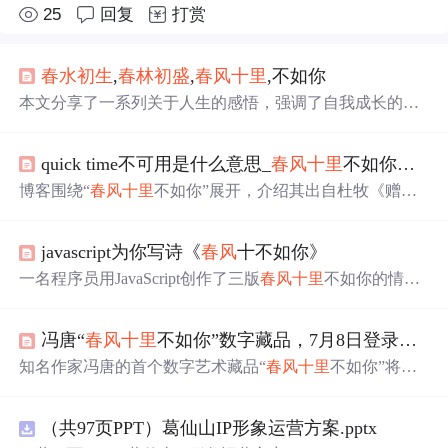
25
回复
打赏
春水
初生
,
春林
初盛
,
春风
十
里
,不如你
本文分享了一系列关于人生的感悟，强调了自我成长的重
要性，并通过励志的话语鼓励读者积极面对生活中的挑
战。
quick time不可用是什么意思_
春风
十
里
不如你，用了什么典故，是什么意思？
博客围绕“
春风
十
里
不如你”展开，介绍其出自杜牧《赠别
二首》之一，后被诗人多有化用，如秦观、姜夔等。还提
到读者对诗句可能有不同联想，最后指出该表述多用于青
javascript为你写诗《
春风
十不如你》
春偶像剧，体现了唐诗宋词对后人的影响力。
一名程序员用JavaScript创作了三版
春风
十
里
不如你的情
诗，展现了从新手到资深的不同编程风格，包括简约版、
抽象封装版和单元测试版。
冯唐“
春风
十
里
不如你”数字藏品，7月8日登录希壤！
知名作家冯唐的首个数字艺术藏品“
春风
十
里
不如你”将于7
月8日在百度希壤商城发售，限量2000份。该藏品采用百度
超级链技术确保唯一性和收藏价值，并能在元宇宙中以多
（共97页PPT）葛仙山IP形象运营方案.pptx
模态形式展示。