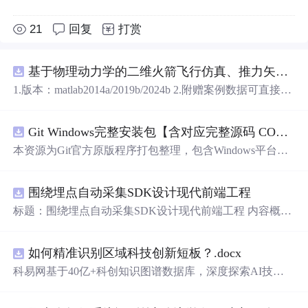
21
回复
打赏
基于物理动力学的二维火箭飞行仿真、推力矢量建模和闭环俯仰角控制，采用MATLABSimulink技术。.zip
1.版本：matlab2014a/2019b/2024b 2.附赠案例数据可直接运
行。 3.代码特点：参数化编程、参数可方便更改、代码编
程思路清晰、注释明细。 4.适用对象：计算机，电子信息
Git Windows完整安装包【含对应完整源码 COPYING协议 GPL‑v2】
工程、数学等专业的大学生课程设计、期末大作业和毕业
设计。
本资源为Git官方原版程序打包整理，包含Windows平台Git
二进制安装程序、对应版本完整源代码、GPL‑v2协议COP
YING文件。 软件协议：GNU General Public License v2 (G
围绕埋点自动采集SDK设计现代前端工程
PL‑v2)。 Git为开源软件，官方原版可以免费获取。本资源
仅为整理归档，非本人原创作品。 分发遵从GPL‑v2许可要
标题：围绕埋点自动采集SDK设计现代前端工程 内容概
求：压缩包内附带完整源码与原始版权协议文件。 请勿将
要：围绕核心链路、并发控制、异常补偿与可观测性建
本资源冒充为原创软件。 适用人群：Windows开发人员，
设，说明围绕埋点自动采集SDK设计现代前端工程的关键
用于版本控制。 使用场景：本地Git环境部署。
如何精准识别区域科技创新短板？.docx
实现重点。 https://m.qzgqxd.com/news/zuqiu/11900.html http
s://m.uniintell.com/index https://m.uniintell.com/live/zuqiu/ http
科易网基于40亿+科创知识图谱数据库，深度探索AI技术
s://m.uniintell.com/zuqiuliansai/shijiebei/ https://m.uniintell.com/
在技术转移、成果转化、技术经纪、知识产权、产业创
news/zuqiu/10417.html
新、科技招商等垂直领域的多样化应用场景，研究科技创