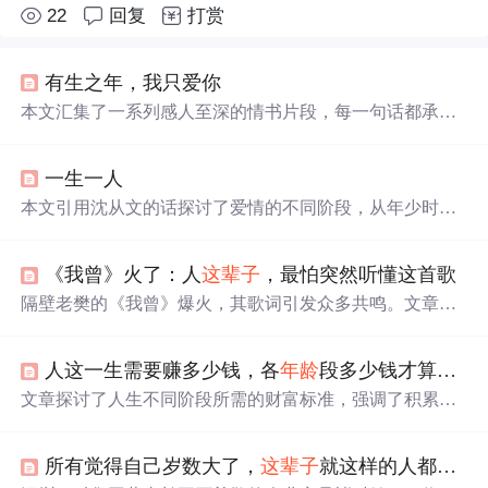
22
回复
打赏
有生之年，我只爱你
本文汇集了一系列感人至深的情书片段，每一句话都承载
着深深的情感，从“最美的不是下雨天，是曾与你躲过雨的
屋檐”到“你是我这一生，等了半世未拆的礼物”，这些文字
一生一人
记录了爱情的美好瞬间。
本文引用沈从文的话探讨了爱情的不同阶段，从年少时的
纯粹到长大后的现实转变，表达了对纯真爱情的向往。
《我曾》火了：人
这辈子
，最怕突然听懂这首歌
隔壁老樊的《我曾》爆火，其歌词引发众多共鸣。文章借
这首歌探讨人生，提及成年人生活的不易，感情中出场顺
序的重要性，以及人生诸多遗憾无法重来。强调要珍惜当
人这一生需要赚多少钱，各
年龄
段多少钱才算有钱
下，明白生活虽有苦，但要好好过，
一个
人熬过苦才能成
长。
文章探讨了人生不同阶段所需的财富标准，强调了积累赚
钱能力、正确选择赛道的重要性，以及后半生财富管理和
认知资源的应用。作者揭示了社交媒体上看似富足的生活
所有觉得自己岁数大了，
这辈子
就这样的人都应该来看看
背后的真实情况。,