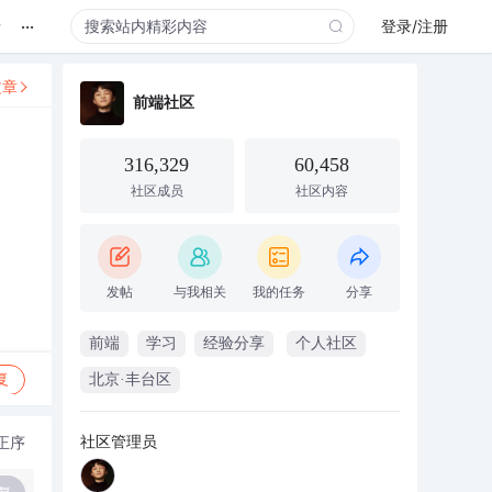
...
录
登录/注册
文章
前端社区
316,329
60,458
社区成员
社区内容
发帖
与我相关
我的任务
分享
前端
学习
经验分享
个人社区
复
北京·丰台区
社区管理员
正序