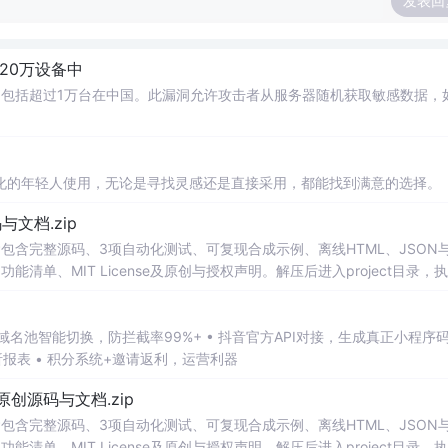
发表回
20万设备中
中包括超过1万台在中国。此漏洞允许攻击者从服务器随机获取敏感数据，
化的年轻人使用，无论是寻找灵感还是直接采用，都能找到满意的选择。
源码与文档.zip
包含完整源码、3项自动化测试、可复现合成示例、离线HTML、JSON与
能清单、MIT License及原创与授权声明。解压后进入project目录，执
告，也可通过本地静态服务器打开网页。运行时零第三方依赖，不包含热点产品或开源
。适合前端开发、AI应用工程、测试审计和课程实践。
析报表 • 积分系统+邀请返利，运营利器
1.0-原创源码与文档.zip
包含完整源码、3项自动化测试、可复现合成示例、离线HTML、JSON与
能清单、MIT License及原创与授权声明。解压后进入project目录，执