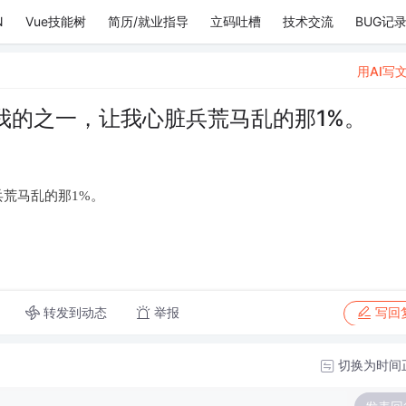
N
Vue技能树
简历/就业指导
立码吐槽
技术交流
BUG记
用AI写
我的之一，让我心脏兵荒马乱的那1%。
荒马乱的那1%。
转发到动态
举报
写回
切换为时间