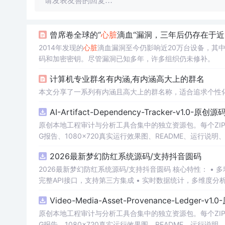
请发表友善的回复…
曾席卷全球的“
心脏
滴血“漏洞，三年后仍存在于近
2014年发现的
心脏
滴血漏洞至今仍影响近20万台设备，其
码和加密密钥。尽管漏洞已知多年，许多组织仍未修补。
计算机专业群名有内涵,有内涵高大上的群名
本文分享了一系列有内涵且高大上的群名称，适合追求个性
AI-Artifact-Dependency-Tracker-v1.0-原创
原创本地工程审计与分析工具合集中的独立资源包。每个ZIP
G报告、1080×720真实运行效果图、README、运行说明、功
m test验证算法，执行npm run report生成报
2026最新梦幻防红系统源码/支持抖音圆码
源码、Logo、官方截图、论文、生产日志或其他受限素材
2026最新梦幻防红系统源码/支持抖音圆码 核心特性： • 多域名池智能切换，防拦截率99%+ • 抖音官方API对接，生成真正小程序码 •
完整API接口，支持第三方集成 • 实时数据统计，多维度分
Video-Media-Asset-Provenance-Ledger-v
原创本地工程审计与分析工具合集中的独立资源包。每个ZIP
G报告、1080×720真实运行效果图、README、运行说明、功