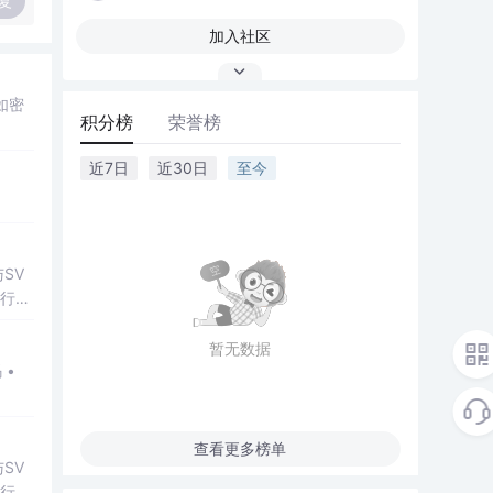
复
加入社区
如密
积分榜
荣誉榜
近7日
近30日
至今
SV
行np
项目
暂无数据
查看更多榜单
SV
行np