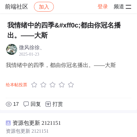
前端社区
登录
频道
加入
帖子详情
社区
前端社区
感慨
我情绪中的四季&#xff0c;都由你冠名播
出。——大斯
微风徐徐、
2025-01-23
我情绪中的四季，都由你冠名播出。——大斯
给本帖投票
17
回复
打赏
资源包更新 2121151
资源包更新 2121151