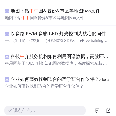
地图下钻
中
中
国&省份&市区等地图json文件
地图下钻
中
中
国&省份&市区等地图json文件
以多路 PWM 多彩 LED 灯光控制为核心的固件方案，基于 PADAUK PMS 系列单片机
一、项目简介 本项目（HF24075 SDFeatureRivertraining）
是一套以多路 PWM 多彩 LED 灯光控制为核心的固件方
案，基于 PADAUK PMS 系列单片机。方案对蓝、青、粉
科技
中
介服务机构如何利用图谱数据，高效匹配供需双方并提升合作成功率？.docx
等多色 LED 进行独立 PWM 调光，实现呼吸、渐变、流水
等细腻灯光效果，并支持按键切换与传感器交互。其 PW
科易网基于40亿+科创知识图谱数据库，深度探索AI技术
M 调光结构清晰，是学习单片机 PWM、色彩混合与灯光
在技术转移、成果转化、技术经纪、知识产权、产业创
算法的理想范例。 核心应用场景： 1. 氛围灯 / 流水灯产品
新、科技招商等垂直领域的多样化应用场景，研究科技创
开发 2. PWM 调光与色彩混合学习 3. 电子类课程设计 / 毕
企业如何高效找到适合的产学研合作伙伴？.docx
新领域的AI+数智化解决方案，推动科技创新与产业创新
业设计 4. 灯光艺术与 DIY 项目 适配使用场景：学习练
智能化发展。
企业如何高效找到适合的产学研合作伙伴？
手、毕业设计、课程设计、创业售卖、实操实训，突出实
用性与可落地性。 二、硬件核心配置 · 主控芯片：PADAU
K（应广科技）PMS 系列 8 位 OTP 单片机 · 外接外设： -
多色 LED 灯组（蓝 / 青 / 粉等多路独立 PWM） - 轻触按键
说点什么…
（模式切换） - 传感器（交互触发） · 操控设备： - 机身实