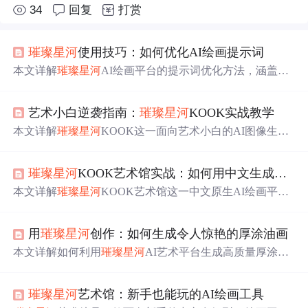
34
回复
打赏
璀璨
星河
使用技巧：如何优化AI绘画提示词
本文详解
璀璨
星河
AI绘画平台的提示词优化方法，涵盖其
双引擎（Kook真实幻想引擎与Z-Image原生艺术引擎）差
异、自动翻译机制、提示词三要素结构（主体+风格+细
艺术小白逆袭指南：
璀璨
星河
KOOK实战教学
节）、权重调控、负面提示词运用，以及梵高/浪漫主义/抽
象等风格专用配方，并结合场景氛围、材质纹理、构图视
本文详解
璀璨
星河
KOOK这一面向艺术小白的AI图像生成
角等高级技巧及实战案例，助力用户提升生成质量。
工具，聚焦其艺术导向UI设计、中文直输Prompt+Deep Tra
nslator智能转换、基于SD-Turbo的高速稳定生成（8–12步/1
璀璨
星河
KOOK艺术馆实战：如何用中文生成超现实画作
024px）、多风格支持（油画/数字艺术/水墨）及零基础实
操路径。涵盖环境配置、界面解析、高质量描述词撰写技
本文详解
璀璨
星河
KOOK艺术馆这一中文原生AI绘画平台
巧、常见问题修复及作品集建设方法，突出其降低深度学
的操作流程与创作方法，聚焦于利用自然中文描述生成高
习应用门槛的技术特性。
质量超现实主义画作。涵盖快速上手三步法、中文提示词
用
璀璨
星河
创作：如何生成令人惊艳的厚涂油画
优化技巧、超现实专用词汇体系、常见问题调试策略及社
交媒体/创意写作/概念设计等实际应用，并介绍系列化、混
本文详解如何利用
璀璨
星河
AI艺术平台生成高质量厚涂油
合风格与迭代优化等进阶技法，突出其在中文语境下降低
画。涵盖环境部署（Python/CUDA/GPU）、界面操作、中
AI绘画门槛的核心价值。
文提示词自动翻译、厚涂专用提示词设计（如'impasto''vibr
璀璨
星河
艺术馆：新手也能玩的AI绘画工具
ant texture'）、关键参数优化（CFG值、分辨率、BF16精