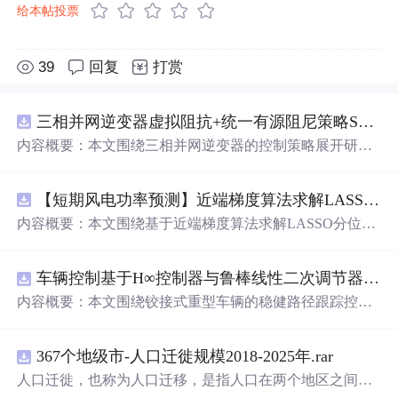
给本帖投票
39
回复
打赏
三相并网逆变器虚拟阻抗+统一有源阻尼策略SVPWM+SPWM调制仿真
内容概要：本文围绕三相并网逆变器的控制策略展开研
究，重点探讨了虚拟阻抗与统一有源阻尼相结合的控制方
法，并实现了SVPWM（空间矢量脉宽调制）与SPWM
【短期风电功率预测】近端梯度算法求解LASSO分位数回归-短期风电功率预测研究（Matlab代码实现）
（正弦脉宽调制）两种调制方式在Simulink平台下的仿真建
模。通过引入虚拟阻抗改善系统输
出
阻抗特性，结合统一
内容概要：本文围绕基于近端梯度算法求解LASSO分位数
有源阻尼技术有效抑制LC或LCL滤波器引起的谐振问题，
回归的短期风电功率预测方法展开研究，旨在提升预测模
从而提升逆变器在弱电网条件下的并网稳定性与电能质
型在复杂环境下的精度与鲁棒性。文章系统构建了LASSO
量。研究涵盖了控制策略的设计、调制算法的实现、动态
车辆控制基于H∞控制器与鲁棒线性二次调节器RLQR的铰接式重型车辆的稳健路径跟踪控制研究（Matlab代码实现）
分位数回归模型，深入剖析其数学原理，并引入近端梯度
响应分析及谐波抑制效果评估，同时拓展涉及正负序分
算法进行高效优化求解，有效应对高维稀疏数据与异常值
内容概要：本文围绕铰接式重型车辆的稳健路径跟踪控制
离、
中
点电位平衡、DPWMA调制等关键技术，构建了完
干扰等问题。通过Matlab平台完成了完整的算法实现与仿
问题，提
出
并实现了基于H∞控制器与鲁棒线性二次调节器
整的高性能并网逆变器控制系统仿真体系。; 适合人群：适
真实验，利用实际风电数据验证了该方法在不同分位点下
（RLQR）的控制策略。通过建立车辆动力学模型，针对
用于从事电力电子、新能源发电、智能电网及相关领域的
的预测性能，结果表明其相较于传统方法具有更强的稳定
367个地级市-人口迁徙规模2018-2025年.rar
系统
中
存在的外部干扰与参数不确定性，设计H∞控制器以
研究生、科研人员和工程技术人员，特别是具备三相并网
性和准确性。此外，文档还整合了电力系统、机器学习、
增强系统的抗干扰能力，并结合RLQR优化控制性能，在
人口迁徙，也称为人口迁移，是指人口在两个地区之间的
逆变器控制理论基础并熟悉MATLAB/Simulink仿真环境的
路径规划等多个领域的相关科研方向与技术应用案例，突
保证稳定性的同时提升路径跟踪精度。研究利用Matlab进