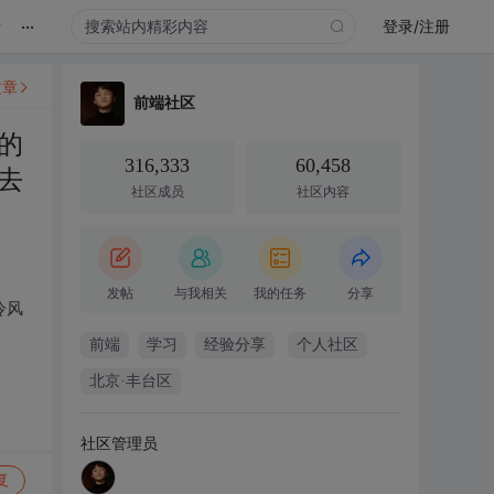
...
录
登录/注册
文章
前端社区
的
316,333
60,458
去
社区成员
社区内容
发帖
与我相关
我的任务
分享
冷风
前端
学习
经验分享
个人社区
北京·丰台区
社区管理员
复