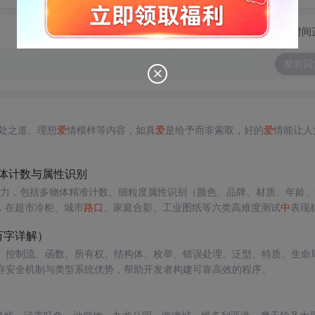
切换为时间
发表回
处之道、理想
爱
情模样等内容，如真
爱
是给予而非索取，好的
爱
情能让人
物体计数与属性识别
能力，包括多物体精准计数、细粒度属性识别（颜色、品牌、材质、年龄
，在超市冷柜、城市
路口
、家庭合影、工业图纸等六类高难度测试
中
表现
BA兼容修复，适用于内容审核、教育研究、工业质检与无障碍支持等需高
万字详解）
量、控制流、函数、所有权、结构体、枚举、错误处理、泛型、特质、生命
内存安全机制与类型系统优势，帮助开发者构建可靠高效的程序。