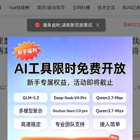
N
Vue技能树
简历/就业指导
立码吐槽
技术交流
BUG记
用AI写
服务超时,请刷新页面重试
里飘落的雪花，你是路口下斜斜的夕阳，我
再刺目，冷风不再刺骨，万事万物，都值得
路口下斜斜的夕阳，我的世界中，正因为你的存在，烈日不再刺目，
转发到动态
举报
写回