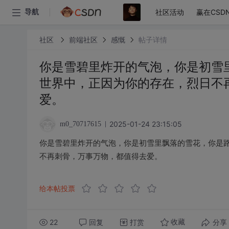
社区活动
赢在CSD
导航
社区
前端社区
感慨
帖子详情
你是雪碧里炸开的气泡，你是初雪
世界中，正因为你的存在，烈日不
爱。
2025-01-24 23:15:05
m0_70717615
你是雪碧里炸开的气泡，你是初雪里飘落的雪花，你是
不再刺骨，万事万物，都值得去爱。
给本帖投票
22
回复
打赏
分享
收藏