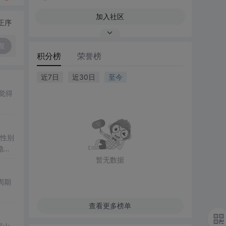
加入社区
正序
复
积分榜
荣誉榜
近7日
近30日
至今
觉得
、性别
稳
精度图
暂无数据
周期
查看更多榜单