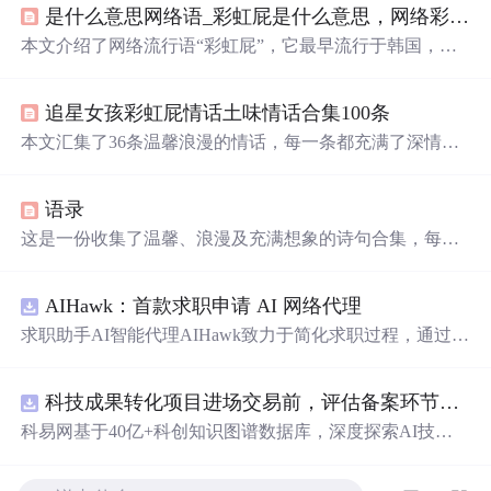
是什么意思网络语_彩虹屁是什么意思，网络彩虹屁夸人语录大全，彩虹屁是什么梗...
本文介绍了网络流行语“彩虹屁”，它最早流行于韩国，原
指花式吹捧偶像，现形容特别会夸人，也是恋爱男女的必
备技能。还整理了一波“彩虹屁”文案供大家参考。
追星女孩彩虹屁情话土味情话合集100条
本文汇集了36条温馨浪漫的情话，每一条都充满了深情与
创意，适合用来表达对心爱之人的深情厚意。从比喻到直
接的表白，这些情话涵盖了爱情的各种美好瞬间。
语录
这是一份收集了温馨、浪漫及充满想象的诗句合集，每一
句都充满了对美好生活的向往和对爱情的细腻描绘，从月
光下的轻声细语到星空下的深情凝视，每一句话都如同一
AIHawk：首款求职申请 AI 网络代理
首小诗，让人沉醉。
求职助手AI智能代理AIHawk致力于简化求职过程，通过自
动化职位申请流程。借助人工智能，它能够帮助用户以定
制化的方式申请多个职位。
科技成果转化项目进场交易前，评估备案环节需要准备哪些材料？.docx
科易网基于40亿+科创知识图谱数据库，深度探索AI技术
在技术转移、成果转化、技术经纪、知识产权、产业创
新、科技招商等垂直领域的多样化应用场景，研究科技创