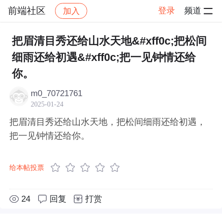
前端社区
登录
频道
加入
帖子详情
社区
前端社区
感慨
把眉清目秀还给山水天地&#xff0c;把松间
细雨还给初遇&#xff0c;把一见钟情还给
你。
m0_70721761
2025-01-24
把眉清目秀还给山水天地，把松间细雨还给初遇，
把一见钟情还给你。
给本帖投票
24
回复
打赏