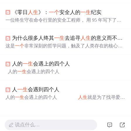
《零日
人生
》：
一个
安全人的
一生
纪实
一位终生守在命令行里的安全工程师， 用 95 年写下了他
人生
的最后一行命令。 > logout 终端熄灭，世界静音。 他
终于下线了。
为什么很多人终其
一生
去追寻
人生
的意义而不可得？
这是
一个
非常深刻的哲学问题，触及了人类存在的核心困
境。许多人终其
一生
追寻意义而不可得，并非因为他们不
够聪明或不够努力，而是因为就像眼睛无法看见自身，我
人的
一生
会遇上的四个人
们试图用思维去捕捉意义，也常常会让它从指缝中溜走。
人的
一生
会遇上的四个人
人
一生
会遇到四个人
人的
一生
会遇上的四个人
人生
就是为了找寻爱的
过程，每个人的
人生
都要找到四个人。 第
一个
是自
己, 第二个是你最爱的人， 第三个是最爱你的
人， 第四个是共度
一生
的人. 首先会遇到你最
爱的人，然後体会到爱的感觉； 因为了解被爱的感
说点什么…
觉，所以才