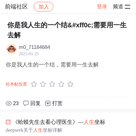
前端社区
登录
频道
加入
帖子详情
社区
前端社区
感慨
你是我人生的一个结&#xff0c;需要用一生
去解
m0_71184684
2025-01-25
你是我人生的一个结，需要用一生去解
给本帖投票
23
回复
打赏
《蛤蟆先生去看心理医生》---
人生
坐标
deepseek关于
人生
坐标详解