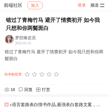
前端社区
登录
频道
加入
帖子详情
社区
前端社区
感慨
错过了青梅竹马 避开了情窦初开 如今我
只想和你两鬓斑白
梦想橡皮泥
2025-01-25
错过了青梅竹马 避开了情窦初开 如今我只想和你两
鬓斑白
给本帖投票
18
回复
打赏
c语言套路表白情书作品,最强表白套路文案，句句浪漫，让你百分百脱单！