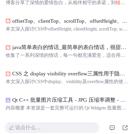
博客分享了深情的爱情告白，从相伴相守的承诺，到
错过
与相遇的意义，再到生活中的浪漫细节。关键词聚焦在爱
情、陪伴、承诺和未来展望。
offsetTop、clientTop、scrollTop、offsetHeight、clientHeight、scrollHeight概念结合图片理解
本文深入探讨CSS中offsetHeight, clientHeight, scrollTop, scrol
lHeight, clientTop和offsetTop等属性的区别与应用，通过实
例代码与图表展示，帮助读者理解各属性在网页布局中的
java简单表白的情话_最简单的表白情话，很甜很撩人，脱单必备哦！
作用。
收集了一系列深情的情话，每一句都充满爱意，适合用来
表达心意。
CSS 之 display visibility overflow三属性用于隐藏元素的区别
本文深入探讨CSS中display、visibility及overflow属性的使用
方法，对比不同隐藏方式的效果，如保留位置的visibility:hi
dden与不保留位置的display:none，以及仅隐藏溢出内容的o
Qt C++ 批量图片压缩工具 - JPG 压缩率调整 - 批量修改分辨率 - 本地图片批处理（源码）
verflow:hidden。
内容概要 本资源是一套完整可运行的 Qt Widgets 批量图片
压缩桌面工具源码，基于 Qt5/C++ 从零开发，专为初学者
设计，分步实现图片批量处理全套功能。工具支持多选单
张图片、直接读取整个文件夹内所有 JPG/PNG 图像，可自
说点什么…
定义输出图片分辨率、调节 JPG0~100 区间压缩质量，自