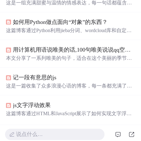
这是一组充满甜蜜与温情的情感表达，每一句话都蕴含着
深深的喜爱和温柔，适合用来向爱人传递心中的情感。这
些短句不仅表达了作者对爱情的独特见解，也展示了情感
如何用Python做点面向“对象”的东西？
细腻的一面，让人感受到爱情的美好和力量。
这篇博客通过Python利用jieba分词、wordcloud库和自定义
图片mask，教读者如何制作独一无二的词云图，为节日表
白增添创意。适合Python初学者，提供完整代码示例。
用计算机用语说唯美的话,100句唯美说说qq空间句子合集
本文分享了一系列唯美的句子，适合在这个美丽的季节发
在朋友圈和说说，涵盖了从青春回忆到日常生活的情感表
达，每一句都能触动人心。
记一段有意思的js
这是一篇收集了众多浪漫心语的博客，每一条都充满了甜
蜜和温情，表达了作者对某人的深深喜爱。从星辰大海到
日常生活，从诗词歌赋到甜蜜日常，字里行间透露出对你
js文字浮动效果
的独特情感，仿佛每个瞬间都因你而闪耀。这些话语如同
繁星，照亮了平凡的日子，让人感受到爱的力量和美好。
这篇博客通过HTML和JavaScript展示了如何实现文字浮动
的效果。作者利用CSS设置元素的绝对定位，JavaScript则
用来随机生成文字的初始位置和透明度变化，营造出文字
在页面上随机飘动的视觉效果。此外，文中还包含了对CS
说点什么…
S样式和JavaScript事件监听的运用，增加了互动性和趣味