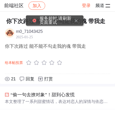
前端社区
登录
频道
加入
帖子详情
社区
前端社区
感慨
服务超时,请刷新
你下次路过 能不能不勾走我的魂 带我走
页面重试
m0_71043425
2025-01-25
你下次路过 能不能不勾走我的魂 带我走
给本帖投票
21
回复
打赏
“偷一句去撩对象”！甜到心发慌
本文整理了一系列甜蜜情话，表达对恋人的深情与依恋，
涵盖心动瞬间、日常思念与共度余生的向往，语言温馨浪
漫，适合用于情感交流与表白场景。