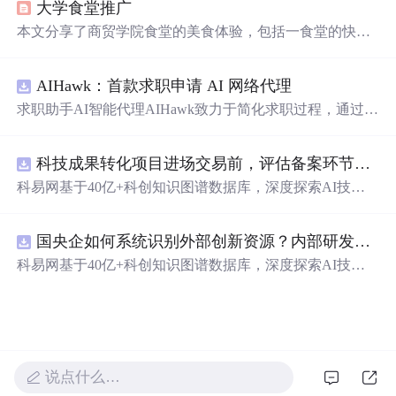
大学食堂推广
本文分享了商贸学院食堂的美食体验，包括一食堂的快
餐、瓦罐饭、炸鸡、奶茶，以及二食堂的特色如螺狮粉、
刀削面和麻辣烫。食堂不仅提供丰富口味，更营造家的温
AIHawk：首款求职申请 AI 网络代理
馨，是学生们的味蕾天堂。
求职助手AI智能代理AIHawk致力于简化求职过程，通过自
动化职位申请流程。借助人工智能，它能够帮助用户以定
制化的方式申请多个职位。
科技成果转化项目进场交易前，评估备案环节需要准备哪些材料？.docx
科易网基于40亿+科创知识图谱数据库，深度探索AI技术
在技术转移、成果转化、技术经纪、知识产权、产业创
新、科技招商等垂直领域的多样化应用场景，研究科技创
国央企如何系统识别外部创新资源？内部研发体系完善，但对外部高校、中小科技企业技术能力缺乏动态认知。.docx
新领域的AI+数智化解决方案，推动科技创新与产业创新
智能化发展。
科易网基于40亿+科创知识图谱数据库，深度探索AI技术
在技术转移、成果转化、技术经纪、知识产权、产业创
新、科技招商等垂直领域的多样化应用场景，研究科技创
新领域的AI+数智化解决方案，推动科技创新与产业创新
智能化发展。
说点什么…