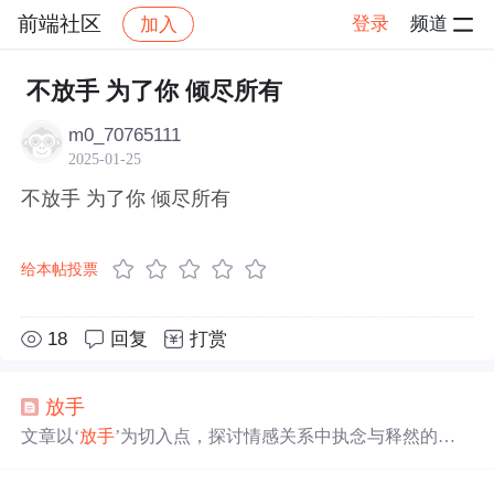
前端社区
登录
频道
加入
帖子详情
社区
前端社区
感慨
不放手 为了你 倾尽所有
m0_70765111
2025-01-25
不放手 为了你 倾尽所有
给本帖投票
18
回复
打赏
放手
文章以‘
放手
’为切入点，探讨情感关系中执念与释然的心
理历程，指出执著于不可挽回的关系实为自我束缚，而
放
手
是促成个人成长的关键过渡。文中强调孤独并非负面状