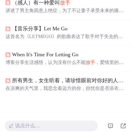
（感人）有一种爱叫
放手
态，而是自我认知与独立人格形成的契机，揭示责任、承
诺等社会性约束如何异化为孤独源头，最终导向内在自由
讲述了男主角因患上绝症，为了不让妻子承受未来的痛苦
与成熟。
与负担，不惜扮演负心汉角色，迫使妻子与其离婚的故
事。十年后，妻子得知真相，方知
放手
也是一种深爱。
【音乐分享】Let Me Go
这首名为《LETMEGO》的歌曲表达了歌手对于失去的爱
情的深刻反思。歌词中充满了对过去美好时光的怀念以及
对
放手
的无奈。歌手通过我不会说这是坏事，你知道我想
When It's Time For Letting Go
要的不止这些，你知道我
倾尽
所有，你却就这样
放手
这样
的语句，传达了对感情的投入和最终的
放手
。歌曲还探讨
博客分享生活感悟，认为没有什么不能
放手
，爱情里的苦
了个人成长和自我发现的主题，如你走吧，你继续前行，
只是成长的跳板。还介绍了美国Serenity公司的音乐专辑
你大声说出你的梦想，你每一次都痛彻心扉。
《When It's Time For Letting Go》，称其旋律优美，能在生
所有男生，女生听着，请珍惜眼前对你好的人，也许她（他）错过了就在也回不来了
活中为爱乐者构筑宁静空间，启发想象。
在凉爽的天气里，我思念着远方的你，担忧你是否添衣保
暖，是否按时吃饭、安眠。梦中我紧紧抓住你，不愿
放手
，醒来却只剩空荡。我从未忘记你，即便遇见再多的人，
也无人能替代你。我愿
倾尽
所有，只为博你一笑，只愿你
记得，曾有人深爱着你。
说点什么…