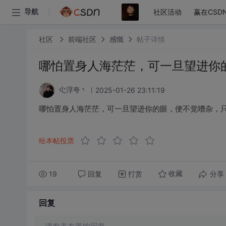
社区活动
赢在CSD
导航
社区
前端社区
感慨
帖子详情
哪怕置身人海茫茫，可一旦望进你
2025-01-26 23:11:19
尐浮夸丶
哪怕置身人海茫茫，可一旦望进你的眼，便不觉嘈杂，只
给本帖投票
19
回复
打赏
分享
收藏
回复