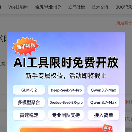
N
Vue技能树
简历/就业指导
立码吐槽
技术交流
BUG记
用AI写
的眼，便不觉嘈杂，只觉心欢❤️
觉心欢❤️
转发到动态
举报
写回
切换为时间