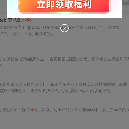
发表回
ek 究竟觉
不觉
tial \text{架构深度}} \approx 0.08/\text{layer}- **能（表现）**：态射集
佛陀的「超脱」即找到观测基矢
“觉所觉空”破除能所对立，“空觉极圆”达圆满觉悟。还介绍其在禅坐和日
悟。
脱离具体语境后易导致误判。真正的洞察源于对现实流动性的感知，而非
中培养觉性，实现从‘刻舟求剑’到‘在流动中站立’的认知跃迁。
的视觉效果，包括
眼
球、黑点、勾玉和轮回圈的动画设计，展示了丰富的