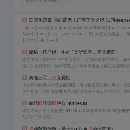
请发表友善的回复…
既闻化形章
便
能证无上正等正觉之境 试问deepse
nabla_{\text{觉}} = \frac{\partial \text{自证度}}{\par
Mor
(
)
=
{
:
→
∣
,
≤
3
}
C
对应功能组合。- 
Mor
(
C
)
=
{
f
:
n
→
f
m
∣
n
n
,
m
≤
3
m
}
n
m
{
|
⟩
}
→
0
使
{
|
自
性
⟩
}
β
β
→
0
自
性
探秘〈楞严经〉中的 “觉所觉空，空觉极圆”
本文围绕《楞严经》中“觉所觉空，空觉极圆”教义展开。阐述
活中的修行应用，揭示该教义引导修行者走向解脱与圆满觉
离地三尺，
便
无觉性
本文探讨数据分析背后的局限，指出数据虽能反映事实，但
显性知识。分析者需兼具技术能力与对不确定性的包容，在实践
血轮
眼
轮回
眼
特效 html+css
本文详细介绍了如何使用HTML和CSS创建血轮
眼
和轮回
眼
动态和CSS技巧。
眼
动数据分析（基于EyeLink
眼
动仪数据）