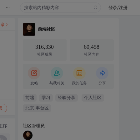
...
录
登录/注册
文章
前端社区
316,330
60,458
社区成员
社区内容
发帖
与我相关
我的任务
分享
前端
学习
经验分享
个人社区
复
北京·丰台区
社区管理员
正序