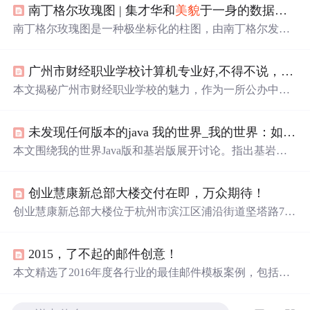
南丁格尔玫瑰图 | 集才华和
美貌
于一身的数据图表
南丁格尔玫瑰图是一种极坐标化的柱图，由南丁格尔发
明，用于直观展示数据，尤其是在数据比例差异小的情况
下。它通过扇形的半径表示数值大小，角度一致，常用于
广州市财经职业学校计算机专业好,不得不说，“广州市财经职业学校”可是
展示周期性和类目数据。尽管有争议，但在数据可视化领
域仍广泛应用，如基础玫瑰图、堆叠玫瑰图、分组对比和
本文揭秘广州市财经职业学校的魅力，作为一所公办中职
多轴玫瑰图等，但应注意适用场景，如数据差异不宜过大
名校，它拥有卓越的办学水平，被评为国家重点和示范学
或类目过多的情况。
校。学校注重工学结合，提供舒适环境和先进设施，如空
未发现任何版本的java 我的世界_我的世界：如果java版消失，任何语言都变得苍白，开始大
调覆盖、现代化报告厅和实训大楼，致力于培养财经专业
人才，是地区财经技能的重要基地。
本文围绕我的世界Java版和基岩版展开讨论。指出基岩版
玩家多因手机端游戏方便，但Java版在游戏发展中起决定
性作用，玩法多样，加入模组方式多。若Java版消失，可
创业慧康新总部大楼交付在即，万众期待！
能
导致
玩家大
面积
退游。此外，还提到游戏中部分玩家的
特别玩法。
创业慧康新总部大楼位于杭州市滨江区浦沿街道坚塔路708
号，楼高19层，总建筑
面积
超过5万平方米。这座数智化大
厦配备了宽敞的办公区域、多功能会议中心、先进的设备
2015，了不起的邮件创意！
以及舒适的运动休息区。经过1000个日夜的努力，新总部
大楼即将交付使用，标志着公司发展进入新的阶段。
本文精选了2016年度各行业的最佳邮件模板案例，包括K1
1的趣味主题活动邮件、皇家加勒比游轮的服务指导邮件、
索尼的新品推介邮件等。这些案例展示了优秀邮件设计在