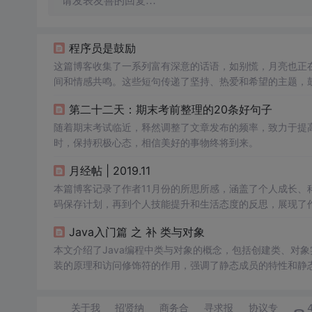
请发表友善的回复…
程序员是鼓励
这篇博客收集了一系列富有深意的话语，如别慌，月亮也正
间和情感共鸣。这些短句传递了坚持、热爱和希望的主题，
接。
第二十二天：期末考前整理的20条好句子
随着期末考试临近，释然调整了文章发布的频率，致力于提
时，保持积极心态，相信美好的事物终将到来。
月经帖 | 2019.11
本篇博客记录了作者11月份的所思所感，涵盖了个人成长、科技
码保存计划，再到个人技能提升和生活态度的反思，展现了
Java入门篇 之 补 类与对象
本文介绍了Java编程中类与对象的概念，包括创建类、对象实
装的原理和访问修饰符的作用，强调了静态成员的特性和静
关于我
招贤纳
商务合
寻求报
协议专