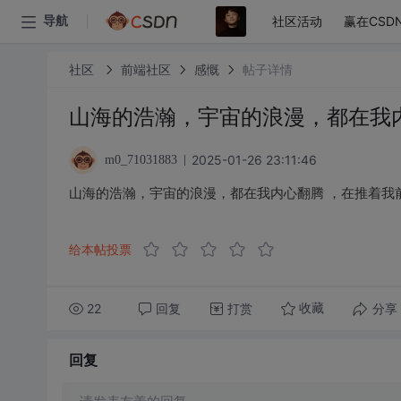
社区活动
赢在CSD
导航
社区
前端社区
感慨
帖子详情
山海的浩瀚，宇宙的浪漫，都在我
2025-01-26 23:11:46
m0_71031883
山海的浩瀚，宇宙的浪漫，都在我内心翻腾 ，在推着我
给本帖投票
22
回复
打赏
分享
收藏
回复