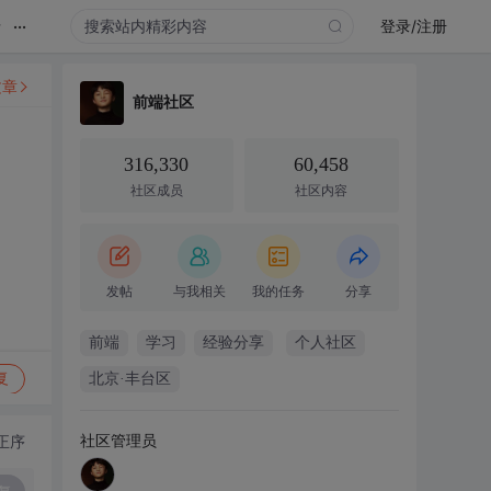
...
录
登录/注册
文章
前端社区
316,330
60,458
社区成员
社区内容
发帖
与我相关
我的任务
分享
前端
学习
经验分享
个人社区
复
北京·丰台区
社区管理员
正序