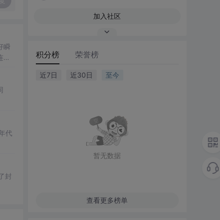
复
加入社区
好瞬
积分榜
荣誉榜
连
近7日
近30日
至今
同
年代
暂无数据
了封
查看更多榜单