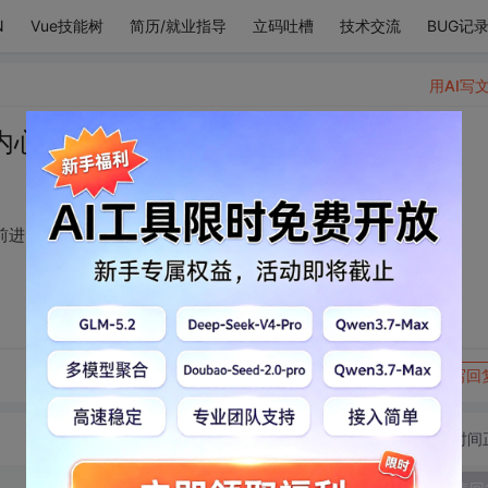
N
Vue技能树
简历/就业指导
立码吐槽
技术交流
BUG记
用AI写
内心翻腾 ，在推着我前进。
前进。
转发到动态
举报
写回
切换为时间