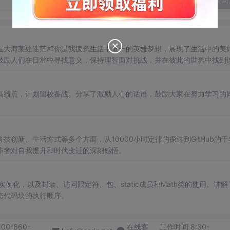
发表回
在大海某处迷茫和你是我疲惫生活中唯一的英雄梦想，展现了生活中的美
鼓励人们在日常中寻找意义，保持理智面对挑战，并在彼此的世界中找到
高绩点，计划留校备战。分享了激励人心的话语，鼓励大家在努力学习的
创新、生活方式等多个方面，从10000小时定律的探讨到GitHub的千
作者对自我提升和时代变迁的深刻感悟。
例化，以及封装、访问限定符、包、static成员和Math类的使用。讲解
态代码块的执行顺序。
400-660-
在线客
工作时间 8:30-