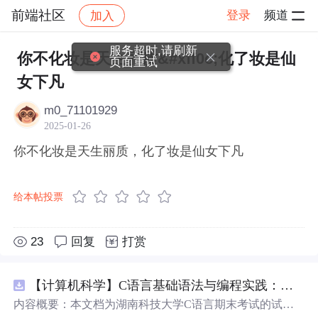
前端社区
登录
频道
加入
帖子详情
社区
前端社区
感慨
服务超时,请刷新
你不化妆是天生丽质&#xff0c;化了妆是仙
页面重试
女下凡
m0_71101929
2025-01-26
你不化妆是天生丽质，化了妆是仙女下凡
给本帖投票
23
回复
打赏
【计算机科学】C语言基础语法与编程实践：湖南科技大学期末考试核心知识点解析
内容概要：本文档为湖南科技大学C语言期末考试的试题