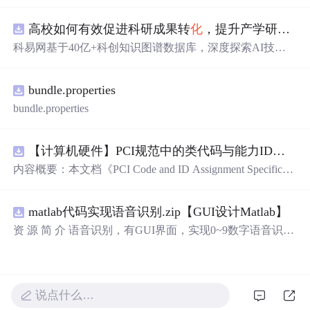
库，主要包含多套选择题，涵盖C语言的基础知识点，如
基本数据类型、运算符与表达式、控制结构（if、switch、
高校如何有效促进科研成果转
化
，提升产学研合作效率？.docx
循环）、数组、字符串处理、函数定义与调用、指针初步
等内容。题目形式为单项选择题，每道题后附有正确答
科易网基于40亿+科创知识图谱数据库，深度探索AI技术
案，旨在帮助学生巩固C语言语法和程序逻辑理解，提升
在技术转移、成果转
化
、技术经纪、知识产权、产业创
编程实践能力。; 适合人群：适用于高等院校计算机相关专
新、科技招商等垂直领域的多样
化
应用场景，研究科技创
业学习C语言课程的学生，特别是准备期末考试或需要强
bundle.properties
新领域的AI+数智
化
解决方案，推动科技创新与产业创新
化
基础知识的初学者。; 使用场景及目标：①用于考前复
智能
化
发展。
bundle.properties
习，检验对C语言核心概念的掌握程度；②辅助教师出题
或课堂教学练习；③通过反复练习提高编程思维与代码逻
辑分析能力。; 阅读建议：建议结合教材和上机实践进行练
【计算机硬件】PCI规范中的类代码与能力ID分配：设备功能分类及扩展能力标识系统设计
习，重点关注易错题和涉及复杂逻辑控制的题目，理解每
内容概要：本文档《PCI Code and ID Assignment Specificati
道题背后的程序执行流程，以达到真正掌握语言特性的目
on Revision 1.10》由PCI-SIG发布，定义了PCI设备的类代
的。
码（Class Codes）、能力标识（Capability IDs）和扩展能
matlab代码实现语音识别.zip【GUI设计Matlab】
力标识（Extended Capability IDs）的标准编码规范。文档
详细列出了各类设备的功能分类，包括存储控制器、网络
资 源 简 介 语音识别，有GUI界面，实现0~9数字语音识别
控制器、显示设备、输入设备等，并为每种设备类型分配
详 情 说 明 在这个文档中，我们将讨论语音识别的重要性
唯一的Base Class、Sub-C
以及如何实现0到9的数字语音识别。语音识别是一种技
术，它可以将人类的语音转换为计算机可以理解的文本。
它在许多领域有广泛的应用，包括语音助手、语音控制和
说点什么…
自动语音识别。语音识别技术的发展使得我们能够通过语