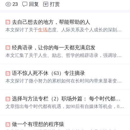
23
回复
打赏
去自己想去的地方，帮能帮助的人
本文探讨了关于
生活
态度、人际关系及个人成长的深刻见
解，包括如何面对
生活
的起伏、选择合适的伴侣、减轻压
力等，旨在引导读者
更
好
地认识自我，追求内心的平和与
经典语录，让你的每一天都充满启发
幸福
。
本文汇集了关于人生、励志、哲学的精辟语录，强调珍惜
当下、积极面对挑战、独立自主的重要性，倡导乐观的
生
活
态度，鼓励人们追求梦想，勇敢面对人生起伏。
语不惊人死不休（63）专注摘录
本文探讨了微小努力的累积如何在长时间内带来显著变
化，通过分享坚持阅读、锻炼和学习的经验，阐述了量变
到质变的过程。余光中的观点强调旅行对个人视野的拓
选择与方法专栏（2）职场外篇： 每个时代都有自己的机遇
展，而物理学家开尔文的故事则展示了联想思维的重要
性。情感部分强调了独立和自我价值，智慧部分则教导人
文章指出每个时代都有机遇，如90后有自媒体等机会，00
们面对复杂问题时的思考方式。心理层面鼓励享受
生活
中
后可享半导体等产业爆发。未来热门职业可能有医药、机
的每一个瞬间，教育方面则提出了一种独特的家庭教育理
器人研发等。还探讨了“努力”工作，认为应明确人生目
念。
做一个有理想的程序猿
标，努力为梦想工作，工作努力和成就并非必然相关。