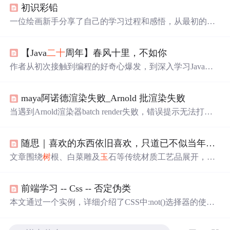
初识彩铅
一位绘画新手分享了自己的学习过程和感悟，从最初的热
爱到面对挑战的态度转变，再到通过诗歌和名言表达对生
活的理解。
【Java
二十
周年】春风十里，不如你
作者从初次接触到编程的好奇心爆发，到深入学习Java及
其相关技术，经历十年的时间，见证了Java的发展和个人
的成长。
maya阿诺德渲染失败_Arnold 批渲染失败
当遇到Arnold渲染器batch render失败，错误提示无法打开re
nderer description文件时，可以尝试将maya安装目录下的bin
路径添加到系统全局变量path，并将arnold的arnoldRenderer.
随思｜喜欢的东西依旧喜欢，只道已不似当年（发篇非技术闲散文章)
xml文件复制到maya的bin/rendererDesc目录。此外，提供了
解决渲染设置窗口异常和切换渲染层问题的mel命令，以及
文章围绕
树
根、白菜雕及
玉
石等传统材质工艺品展开，探
清理未知节点的Python脚本。
讨个人审美偏好随时间演进的内在逻辑，强调‘先入为
主’与生命阶段递进的关系；借冯唐诗句引申对时间流逝、
前端学习 -- Css -- 否定伪类
当下珍惜的哲理性反思，聚焦材质美学、物我关系及时间
意识等核心信息技术可建模的人文认知维度。
本文通过一个实例，详细介绍了CSS中:not()选择器的使用
方法，展示如何从已选中的元素中剔除特定类别的元素，
实现精确的样式控制。