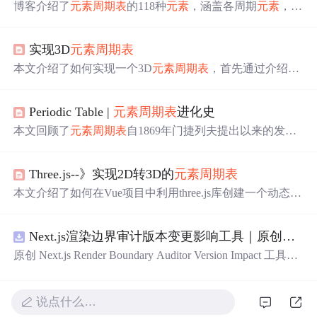
博客介绍了
元素
周期表
的118种
元素
，涵盖各周期
元素
，如
第一周期的氢、氦，第二周期的锂、铍等。阐述了各
元素
的特性及应用领域，像硅用于制造芯片，铁是钢铁主要成
实现3D
元素
周期表
分等。
本文介绍了如何实现一个3D
元素
周期表
，首先通过介绍
元
素
周期表
的基本概念，然后逐步指导读者从创建新页面开
始，如何操作以实现3D效果。在过程中提到了将CSS和JS
Periodic Table |
元素
周期表
进化史
文件托管到GitHub仓库，并提供了完成后的查看链接。
本文回顾了
元素
周期表
自1869年门捷列夫提出以来的发展
历程，包括其作为理解
元素
性质的工具的起源、对
周期表
的多次改进、以及随着新
元素
发现和原子结构阐明而不断
Three.js--》实现2D转3D的
元素
周期表
演进的过程。文章还探讨了未来
元素
周期表
可能的发展方
向，以及从历史中汲取的教训。
本文介绍了如何在Vue项目中利用three.js库创建一个动态的
元素
周期表
，包括平铺、螺旋、网格和球状布局，并通过
CSS3DRenderer实现3D效果。还实现了底部交互按钮，切
Next.js渲染边界审计版本变更影响工具｜原创源码+测试+离线报告
换不同场景展示方式。,
原创 Next.js Render Boundary Auditor Version Impact 工具，
围绕“建立服务端组件、客户端组件、数据获取、缓存和交
互边界图，识别错误跨界依赖”的结果，对比
两
个版本的输
入约定、规则参数、结果结构和风险项，识别变更影响。
说点什么…
压缩包包含完整源码、3 项自动化测试、可复现合成示