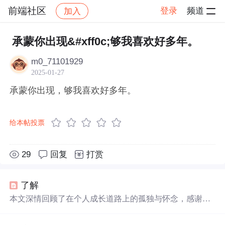
前端社区
登录
频道
加入
帖子详情
社区
前端社区
感慨
承蒙你出现&#xff0c;够我喜欢好多年。
m0_71101929
2025-01-27
承蒙你出现，够我喜欢好多年。
给本帖投票
29
回复
打赏
了解
本文深情回顾了在个人成长道路上的孤独与怀念，感谢那
些曾经
出现
过的人和事，它们足
够
让人
喜欢
、怀念、孤独
并成长了
好多年
。