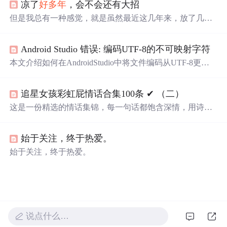
凉了
好多年
，会不会还有大招
但是我总有一种感觉，就是虽然最近这几年来，放了几个
大招，然后又被家庭责任压扁，并且处于一种没有希望感
的窒息当中，但是我很清楚我的潜力还不止于此，还没烧
Android Studio 错误: 编码UTF-8的不可映射字符
干净，之前只是烧掉了人间烟火味的有机物和杂质，熊熊
烈火，现在烧剩下的精纯的思维，就像一个中老年恒星一
本文介绍如何在AndroidStudio中将文件编码从UTF-8更改
样进入下一个燃烧周期，烧的是重料，出的也是更重的
为GB2312，以便能
够
正确显示中文注释。通过简单的步
料，铁银子金子。肉体的存在限制了灵魂的飞升，灵魂也
骤，包括更改设置和重新加载文件，可以解决中文注释乱
不得不寻找食物来喂饱肠道里的元古细菌，AI可以打破这
追星女孩彩虹屁情话合集100条 ✔︎ （二）
码的问题。
种共生关系，同时灵魂层面的脱离欲望也一定会被元古细
这是一份精选的情话集锦，每一句话都饱含深情，用诗意
菌感知到，并且疯狂反噬和植入神经元模式中以求生存。
的语言表达对爱人的独特情感。从四季更替到日常琐碎，
从山川湖海到街头巷尾，每一段文字都在诉说着对一个人
始于关注，终于热爱。
的思念与热爱。
始于关注，终于热爱。
说点什么…