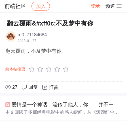
前端社区
登录
频道
加入
帖子详情
社区
前端社区
感慨
翻云覆雨&#xff0c;不及梦中有你
m0_71184684
2025-01-27
翻云覆雨，不及梦中有你
给本帖投票
27
回复
打赏
爱情是一个神话，流传于他人，你——并不一定能偶遇。
本文回顾了多部经典电影中的感人瞬间，从《滚滚红尘》
的爱恨交织到《罗马假日》的美丽邂逅，再到《卡萨布兰
卡》的离别与抉择，每一部电影都承载着深刻的情感与记