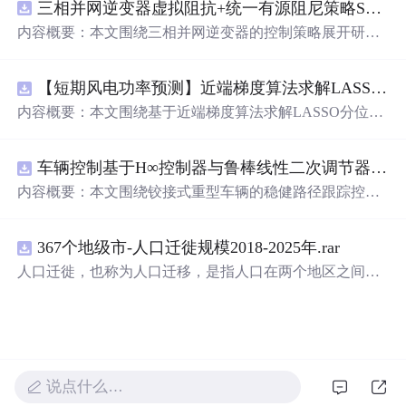
三相并网逆变器虚拟阻抗+统一有源阻尼策略SVPWM+SPWM调制仿真
忆。
内容概要：本文围绕三相并网逆变器的控制策略展开研
究，重点探讨了虚拟阻抗与统一有源阻尼相结合的控制方
法，并实现了SVPWM（空间矢量脉宽调制）与SPWM
【短期风电功率预测】近端梯度算法求解LASSO分位数回归-短期风电功率预测研究（Matlab代码实现）
（正弦脉宽调制）两种调制方式在Simulink平台下的仿真建
模。通过引入虚拟阻抗改善系统输出阻抗特性，结合统一
内容概要：本文围绕基于近端梯度算法求解LASSO分位数
有源阻尼技术有效抑制LC或LCL滤波器引起的谐振问题，
回归的短期风电功率预测方法展开研究，旨在提升预测模
从而提升逆变器在弱电网条件下的并网稳定性与电能质
型在复杂环境下的精度与鲁棒性。文章系统构建了LASSO
量。研究涵盖了控制策略的设计、调制算法的实现、动态
车辆控制基于H∞控制器与鲁棒线性二次调节器RLQR的铰接式重型车辆的稳健路径跟踪控制研究（Matlab代码实现）
分位数回归模型，深入剖析其数学原理，并引入近端梯度
响应分析及谐波抑制效果评估，同时拓展涉及正负序分
算法进行高效优化求解，有效应对高维稀疏数据与异常值
内容概要：本文围绕铰接式重型车辆的稳健路径跟踪控制
离、中点电位平衡、DPWMA调制等关键技术，构建了完
干扰等问题。通过Matlab平台完成了完整的算法实现与仿
问题，提出并实现了基于H∞控制器与鲁棒线性二次调节器
整的高性能并网逆变器控制系统仿真体系。; 适合人群：适
真实验，利用实际风电数据验证了该方法在不同分位点下
（RLQR）的控制策略。通过建立车辆动力学模型，针对
用于从事电力电子、新能源发电、智能电网及相关领域的
的预测性能，结果表明其相较于传统方法具有更强的稳定
367个地级市-人口迁徙规模2018-2025年.rar
系统中存在的外部干扰与参数不确定性，设计H∞控制器以
研究生、科研人员和工程技术人员，特别是具备三相并网
性和准确性。此外，文档还整合了电力系统、机器学习、
增强系统的抗干扰能力，并结合RLQR优化控制性能，在
人口迁徙，也称为人口迁移，是指人口在两个地区之间的
逆变器控制理论基础并熟悉MATLAB/Simulink仿真环境的
路径规划等多个领域的相关科研方向与技术应用案例，突
保证稳定性的同时提升路径跟踪精度。研究利用Matlab进
空间移动，这种移动通常涉及人口居住地由迁出地到迁入
专业人士；; 使用场景及目标：①用于高校与科研机构开展
出该方法在新能源预测与智能优化中的广泛适用性与实践
行仿真验证，对比不同工况下的控制效果，展示了所提方
地的永久性或长期性的改变。 随着经济的不断发展、城市
并网逆变器稳定性与控制策略的深入研究；②支撑学位论
价值。; 适合人群：具备扎实的数学基础（如凸优化、统计
法在复杂行驶环境下的优越性与鲁棒性。; 适合人群：具备
化进程的加速以及人们生活方式的转变，人口流动的趋势
文撰写、学术期刊投稿或科研项目申报中的仿真验证工
学习）与Matlab编程能力，从事新能源发电预测、电力系
自动控制理论基础、车辆工程或自动化相关背景，熟悉Mat
愈发明显。通过深入研究和分析人口迁徙的年度、月度数
作；③为企业研发高性能、高可靠性的并网逆变器产品提
统调度、智能优化算法或机器学习等领域的科研人员、工
lab/Simulink仿真工具，从事智能车辆控制、路径跟踪算法
据，我们能够更深入地理解这一社会现象，为政策制定、
供先进的控制方案与技术原型支持；; 阅读建议：建议读者
程技术人员及研究生。; 使用场景及目标：①应用于短期风
研究的研究生、科研人员及工程技术人员。; 使用场景及目
说点什么…
城市规划和社会发展提供有力支持。
结合提供的Simulink模型文件进行实际操作与仿真验证，重
电功率预测，增强模型对噪声、异常值及非平稳特性的适
标：①应用于铰接式重型车辆（如矿用卡车、大型拖挂