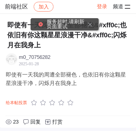
前端社区
登录
频道
加入
帖子详情
社区
前端社区
感慨
服务超时,请刷新
即使有一天我的周遭全部褪色&#xff0c;也
页面重试
依旧有你这颗星星浪漫干净&#xff0c;闪烁
月在我身上
m0_70756282
2025-01-28
即使有一天我的周遭全部褪色，也依旧有你这颗星
星浪漫干净，闪烁月在我身上
给本帖投票
23
回复
打赏