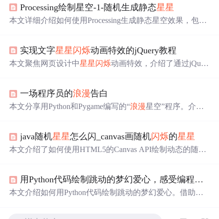
Processing绘制星空-1-随机生成静态
星星
本文详细介绍如何使用Processing生成静态星空效果，包括
随机
星星
位置生成、Perlin噪声应用、
星星
闪烁
效果实现及
大小变化处理，旨在提升星空视觉效果。
实现文字
星星
闪烁
动画特效的jQuery教程
本文聚焦网页设计中
星星
闪烁
动画特效，介绍了通过jQuer
y库实现该特效的方法。阐述了网页动态效果的重要性，详
细讲解了jQuery动画应用、HTML结构搭建、js文件中动画
一场程序员的
浪漫
告白
逻辑编写、css文件中样式与动画定义、关键帧动画原理及
应用，还给出动画参数调整和个性化定制建议。
本文分享用Python和Pygame编写的“
浪漫
星空”程序。介绍
了代码实现的
浪漫
星空效果，包括可调整
星星
数量、亮度
和速度等。解析了绘制
星星
的代码，运行代码能让人仿佛
java随机
星星
怎么闪_canvas画随机
闪烁
的
星星
置身宇宙。还提及项目
浪漫
的原因及创意延伸，如添加流
星、音效和文字祝福等。
本文介绍了如何使用HTML5的Canvas API绘制动态的随机
星光效果，包括生成
星星
的坐标、动画实现（
闪烁
、旋
转）以及在不同浏览器上的适配问题。通过示例代码展示
用Python代码绘制跳动的梦幻爱心，感受编程的
浪
了如何创建
星星
对象，设置随机属性，并使用setInterval实
现动画更新。同时提到了在Angular中使用Canvas遇到的兼
本文介绍如何用Python代码绘制跳动的梦幻爱心。借助库
容性问题，以及解决办法。
函数生成参数，利用数学公式计算坐标，创建图形并设置
基本参数，绘制爱心轮廓与填充，添加
星星
装饰。通过动