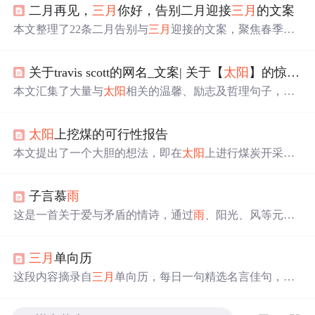
二月再见，
三月
你好，告别二月迎接
三月
的文案
本文整理了22条二月告别与
三月
迎接的文案，聚焦春季意
象（如春暖花开、春风、阳光、希望等），强调时间节点
转换、积极情绪传递与生活仪式感。内容适用于社交媒体
关于travis scott的网名_文案| 关于【
太阳
】的惊艳句子
发布、节日营销文案及用户运营场景，突出季节更替中的
情感共鸣与正向激励，不涉及具体技术实现或IT系统功
本文汇集了大量与
太阳
相关的温馨、励志及哲理句子，通
能。
过不同角度描绘
太阳
的美好寓意及其给人带来的正面影
响。
太阳
上挖煤的可行性报告
本文提出了一个大胆的想法，即在
太阳
上进行煤炭开采以
获取能源。文章分为三个部分，首先论证了
太阳
主要由煤
炭构成；其次讨论了在
太阳
上进行煤炭开采的可能性；最
子言慕
雨
后详细介绍了具体的开采方法。
这是一首关于爱与矛盾的情诗，通过
雨
、阳光、风等元素
表达了情感的复杂性和不可捉摸。诗中细腻地描绘了主人
公对爱的向往与逃避，以及由此产生的内心挣扎。
三月
单向历
这段内容摘录自
三月
单向历，每日一句精选名言佳句，涵
盖文学、哲学等多个领域，旨在通过这些话语给予人们思
考与启发。从年少时代的忧郁到职场中的处世哲学，每句