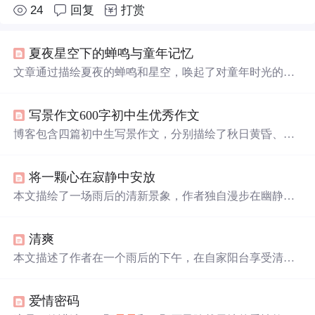
24
回复
打赏
夏夜星空下的蝉鸣与童年记忆
文章通过描绘夏夜的蝉鸣和星空，唤起了对童年时光的
美
好
回忆。作者讲述了在老屋度过的一个个宁静而充满自然
气息的夜晚，包括祖母的陪伴、星空的美丽以及童年的想
写景作文600字初中生优秀作文
象。如今身处城市，这些
美好
的记忆已成为遥不可及的
梦
境
。
博客包含四篇初中生写景作文，分别描绘了秋日黄昏、晨
曦、雨后、雪后初晴时小镇的景色。展现了小镇不同时节
的宁静、和谐与
美好
，如秋日黄昏的丰收、晨曦中的生
将一颗心在寂静中安放
机、雨后的古朴、雪后的静谧，让人感受岁月温柔与生活
甜蜜。
本文描绘了一场雨后的清新景象，作者独自漫步在幽静的
小巷中，感受着雨后带来的宁静与
美好
。文中通过细腻的
笔触，展现了自然界在雨水洗礼后的生机与活力。
清爽
本文描述了作者在一个雨后的下午，在自家阳台享受清新
空气的经历。树叶被雨水
冲刷
得一尘不染，在阳光和
轻
风
中摇曳，仿佛夜空中的
星星
在眨眼。这种宁静的氛围让作
爱情密码
者感受到了久违的清爽。