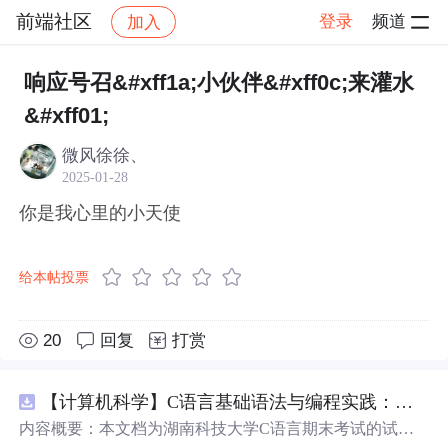
前端社区
登录
频道
加入
帖子详情
社区
前端社区
感慨
响应号召&#xff1a;小伙伴&#xff0c;来灌水
&#xff01;
微风徐徐、
2025-01-28
你是我心里的小天使
给本帖投票
20
回复
打赏
【计算机科学】C语言基础语法与编程实践：湖南科技大学期末考试核心知识点解析
内容概要：本文档为湖南科技大学C语言期末考试的试题