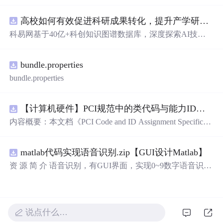
库，主要包含多套选择题，涵盖C语言的基础知识点，如
基本数据类型、运算符与表达式、控制结构（if、switch、
高校如何有效促进科研成果转化，提升产学研合作效率？.docx
循环）、数组、字符串处理、函数定义与调用、指针初步
等内容。题目形式为单项选择题，每道题后附有正确答
科易网基于40亿+科创知识图谱数据库，深度探索AI技术
案，旨在帮助学生巩固C语言语法和程序逻辑理解，提升
在技术转移、成果转化、技术经纪、知识产权、产业创
编程实践能力。; 适合人群：适用于高等院校计算机相关专
新、科技招商等垂直领域的多样化应用场景，研究科技创
业学习C语言课程的学生，特别是准备期末考试或需要强
bundle.properties
新领域的AI+数智化解决方案，推动科技创新与产业创新
化基础知识的初学者。; 使用场景及目标：①用于考前复
智能化发展。
bundle.properties
习，检验对C语言核心概念的掌握程度；②辅助教师出题
或课堂教学练习；③通过反复练习提高编程思维与代码逻
辑分析能力。; 阅读建议：建议结合教材和上机实践进行练
【计算机硬件】PCI规范中的类代码与能力ID分配：设备功能分类及扩展能力标识系统设计
习，重点关注易错题和涉及复杂逻辑控制的题目，理解每
内容概要：本文档《PCI Code and ID Assignment Specificati
道题背后的程序执行流程，以达到真正掌握语言特性的目
on Revision 1.10》由PCI-SIG发布，定义了PCI设备的类代
的。
码（Class Codes）、能力标识（Capability IDs）和扩展能
matlab代码实现语音识别.zip【GUI设计Matlab】
力标识（Extended Capability IDs）的标准编码规范。文档
详细列出了各类设备的功能分类，包括存储控制器、网络
资 源 简 介 语音识别，有GUI界面，实现0~9数字语音识别
控制器、显示设备、输入设备等，并为每种设备类型分配
详 情 说 明 在这个文档中，我们将讨论语音识别的重要性
唯一的Base Class、Sub-C
以及如何实现0到9的数字语音识别。语音识别是一种技
术，它可以将人类的语音转换为计算机可以理解的文本。
它在许多领域有广泛的应用，包括语音助手、语音控制和
说点什么…
自动语音识别。语音识别技术的发展使得我们能够通过语