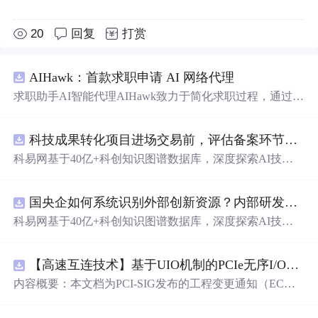
20
回复
打赏
AIHawk：首款求职申请 AI 网络代理
求职助手AI智能代理AIHawk致力于简化求职过程，通过自
动化职位申请流程。借助人工智能，它能够帮助用户以定
制化的方式申请多个职位。
科技成果转化项目进场交易前，评估备案环节需要
科易网基于40亿+科创知识图谱数据库，深度探索AI技术
在技术转移、成果转化、技术经纪、知识产权、产业创
新、科技招商等垂直领域的多样化应用场景，研究科技创
国央企如何系统识别外部创新资源？内部研发体系完善，但对外部高校、中小科技企业技术能力缺乏动态认知。.docx
新领域的AI+数智化解决方案，推动科技创新与产业创新
智能化发展。
科易网基于40亿+科创知识图谱数据库，深度探索AI技术
在技术转移、成果转化、技术经纪、知识产权、产业创
新、科技招商等垂直领域的多样化应用场景，研究科技创
【高速互连技术】基于UIO机制的PCIe无序I/O扩展：多路径架构下内存请求的高性能传输与排序控制方案设计
新领域的AI+数智化解决方案，推动科技创新与产业创新
智能化发展。
内容概要：本文档为PCI-SIG发布的工程变更通知（EC
N），介绍了名为“无序输入/输出（Unordered I/O, UIO）”
的新功能，旨在解决传统PCI/PCIe架构中严格的顺序传输