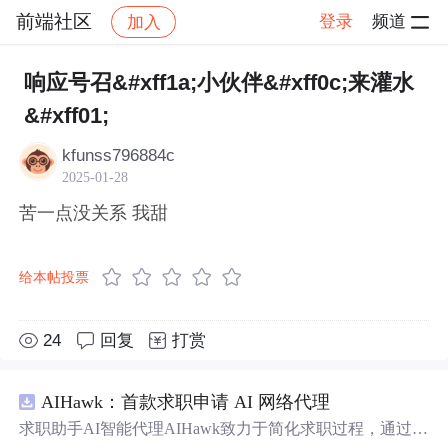
前端社区
登录
频道
加入
帖子详情
社区
前端社区
感慨
响应号召&#xff1a;小伙伴&#xff0c;来灌水
&#xff01;
kfunss796884c
2025-01-28
苦一点没关系 我甜
给本帖投票
24
回复
打赏
AIHawk：首款求职申请 AI 网络代理
求职助手AI智能代理AIHawk致力于简化求职过程，通过自