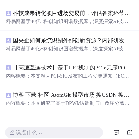
动化职位申请流程。借助人工智能，它能够帮助用户以定
制化的方式申请多个职位。
科技成果转化项目进场交易前，评估备案环节需要准备哪些材料？.docx
科易网基于40亿+科创知识图谱数据库，深度探索AI技术
在技术转移、成果转化、技术经纪、知识产权、产业创
新、科技招商等垂直领域的多样化应用场景，研究科技创
国央企如何系统识别外部创新资源？内部研发体系完善，但对外部高校、中小科技企业技术能力缺乏动态认知。.docx
新领域的AI+数智化解决方案，推动科技创新与产业创新
智能化发展。
科易网基于40亿+科创知识图谱数据库，深度探索AI技术
在技术转移、成果转化、技术经纪、知识产权、产业创
新、科技招商等垂直领域的多样化应用场景，研究科技创
【高速互连技术】基于UIO机制的PCIe无序I/O扩展：多路径架构下内存请求的高性能传输与排序控制方案设计
新领域的AI+数智化解决方案，推动科技创新与产业创新
智能化发展。
内容概要：本文档为PCI-SIG发布的工程变更通知（EC
N），介绍了名为“无序输入/输出（Unordered I/O, UIO）”
的新功能，旨在解决传统PCI/PCIe架构中严格的顺序传输
博客 下载 社区 AtomGit 模型市场 搜CSDN 搜索 AI 搜索 会员中心 创作中心 基于DPWMA调制与正负序分离的ANPC三电平并网逆变器前馈控制策略研究（Simulink仿真实现）
规则对多路径拓扑和高性能IO系统的限制。UIO基于Flit模
式，定义了一套新的TLP（事务层包）类型和规则，允许
内容概要：本文研究了基于DPWMA调制与正负序分离的
请求方（Requester）自主管理数据顺序，支持多路径路
ANPC三电平并网逆变器前馈控制策略，旨在解决传统三
由、提升系统效率并兼容现有生产者-消费者模型。文档详
电平逆变器存在的谐波含量高、电网不平衡工况适应性差
细说明了UIO
及动态响应速度不足等问题。通过采用有源中点箝位（AN
PC）三电平逆变器拓扑，结合双极性倍频脉宽调制（DPW
说点什么…
MA）、正负序分离锁相技术和电网电压前馈控制，构建