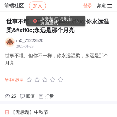
前端社区
登录
频道
加入
帖子详情
社区
前端社区
感慨
服务超时,请刷新
世事不堪。但你不一样&#xff0c;你永远温
页面重试
柔&#xff0c;永远是那个月亮
m0_71222520
2025-01-29
世事不堪。但你不一样，你永远温柔，永远是那个
月亮
给本帖投票
25
回复
打赏
【无标题】中秋节