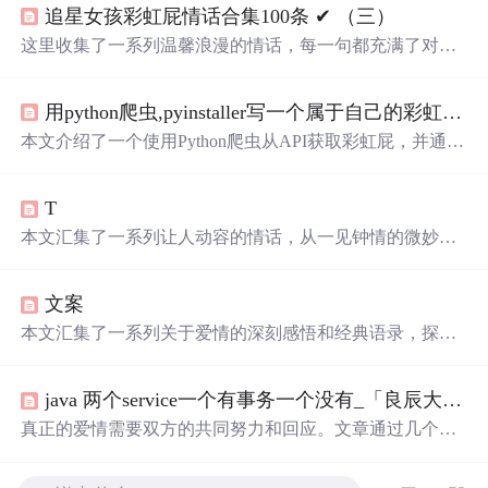
追星女孩彩虹屁情话合集100条 ✔︎ （三）
这里收集了一系列温馨浪漫的情话，每一句都充满了对爱
的细腻描绘，从月光到星光，从微
笑
到眼神，每一刻的感
动都被精心记录下来。
用python爬虫,pyinstaller写一个属于自己的彩虹屁生成器！（链接在文末自取）
本文介绍了一个使用Python爬虫从API获取彩虹屁，并通过
tkinter模块创建GUI的彩虹屁生成器。该程序经pyinstaller打
包后，可在无Python环境下运行。
T
本文汇集了一系列让人动容的情话，从一见钟情的微妙到
日久生情的沉淀，每一句话都承载着深深的情感。这里有
对爱情细腻的描绘，也有对爱人深情的告白，每一段文字
文案
都能触动人心。
本文汇集了一系列关于爱情的深刻感悟和经典语录，探讨
了爱情中的坚持与放手、勇敢与胆怯，以及如何面对感情
中的种种挑战。
java 两个service一个有事务一个没有_「良辰大叔」一个男人心里有没有你，就看这两个字...
真正的爱情需要双方的共同努力和回应。文章通过几个维
度探讨了在感情世界里主动联系的重要性，并强调了相互
之间的关注和支持对于维持长久关系的意义。