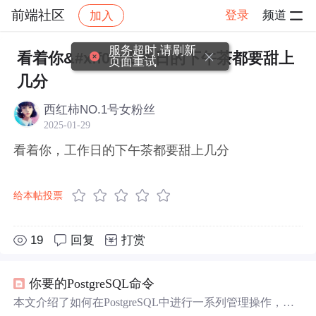
前端社区
登录
频道
加入
帖子详情
社区
前端社区
感慨
服务超时,请刷新
看着你&#xff0c;工作日的下午茶都要甜上
页面重试
几分
西红柿NO.1号女粉丝
2025-01-29
看着你，工作日的下午茶都要甜上几分
给本帖投票
19
回复
打赏
你要的PostgreSQL命令
本文介绍了如何在PostgreSQL中进行一系列管理操作，包