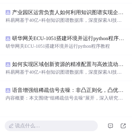
括查看数据库和表的大小、索引信息、磁盘路径，解决主
键冲突，监控当前SQL任务，检查连接数，设置最大连接
产业园区运营负责人如何利用知识图谱实现企业精准对接与协同？.docx
数，执行SQL文件以及进行表空间回收。通过这些技巧，
可以有效地管理和优化数据库性能。
科易网基于40亿+科创知识图谱数据库，深度探索AI技术
在技术转移、成果转化、技术经纪、知识产权、产业创
新、科技招商等垂直领域的多样化应用场景，研究科技创
研华网关ECU-1051搭建环境并运行python程序教程
新领域的AI+数智化解决方案，推动科技创新与产业创新
智能化发展。
研华网关ECU-1051搭建环境并运行python程序教程
如何实现区域创新资源的精准配置与高效流动？.docx
科易网基于40亿+科创知识图谱数据库，深度探索AI技术
在技术转移、成果转化、技术经纪、知识产权、产业创
新、科技招商等垂直领域的多样化应用场景，研究科技创
语音增强组稀疏信号去噪：非凸正则化，凸优化研究（Matlab代码实现）
新领域的AI+数智化解决方案，推动科技创新与产业创新
智能化发展。
内容概要：本文围绕“组稀疏信号去噪”展开，深入研究了
基于非凸正则化与凸优化的信号处理方法，并提供了完整
的Matlab代码实现。文章系统阐述了如何通过引入非凸正
则项克服传统稀疏恢复方法的局限性，从而在语音增强等
实际应用中实现更优的去噪性能。研究采用组稀疏建模范
说点什么…
式，将信号按子带或时频块进行分组，以更好地保留信号