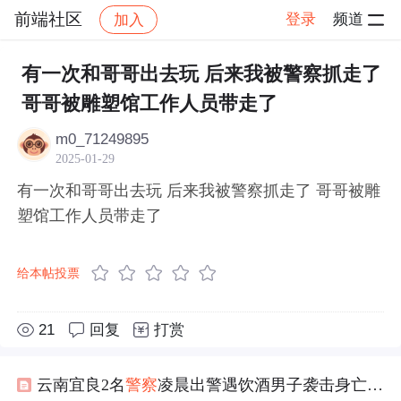
前端社区
登录
频道
加入
帖子详情
社区
前端社区
感慨
有一次和哥哥出去玩 后来我被警察抓走了
哥哥被雕塑馆工作人员带走了
m0_71249895
2025-01-29
有一次和哥哥出去玩 后来我被警察抓走了 哥哥被雕
塑馆工作人员带走了
给本帖投票
21
回复
打赏
云南宜良2名
警察
凌晨出警遇饮酒男子袭击身亡-宜良-民警-出警