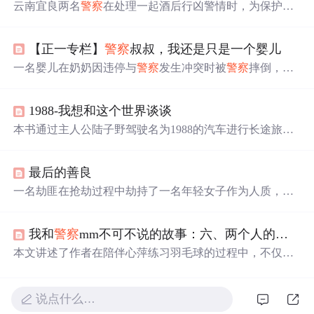
云南宜良两名
警察
在处理一起酒后行凶警情时，为保护群
众生命安全，不幸遭到犯罪嫌疑人袭击身亡。嫌疑人随后
被警方抓获。两名遇害
警察
分别为李云祥和张建作，年龄
【正一专栏】
警察
叔叔，我还是只是一个婴儿
分别为37岁和26岁。
一名婴儿在奶奶因违停与
警察
发生冲突时被
警察
摔倒，事
件引发广泛关注。本文从婴儿视角讲述经历，呼吁关注执
法规范及公众法制意识。
1988-我想和这个世界谈谈
本书通过主人公陆子野驾驶名为1988的汽车进行长途旅行
的故事，展现了平凡人生中的喜怒哀乐。途中遇见各式各
样的人物，如娜娜、丁丁
哥哥
等，每个角色都承载着不同
最后的善良
的命运与故事。最终，这段旅程不仅是一场地理上的迁
徙，更是
一次
心灵的探索。
一名劫匪在抢劫过程中劫持了一名年轻女子作为人质，并
与她交谈中得知他们有着相似的家庭背景。在女子与
哥哥
通电话时，劫匪被触动，最终释放了人质并饮弹自尽。
我和
警察
mm不可不说的故事：六、两个人的球
馆
本文讲述了作者在陪伴心萍练习羽毛球的过程中，不仅帮
助她提高技术水平，同时也加深了两人之间的友谊。通过
一起训练、慢跑以及交流，展现了积极向上的人生态度。
说点什么…