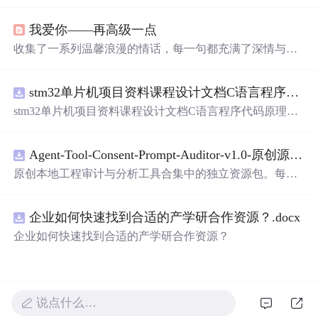
情，适合用作朋友圈背景或个人心情表达。这
里
有对爱情
细腻的描绘，也有对生活的温柔感悟。
我爱你——再高级一点
收集了一系列温馨浪漫的情话，每一句都充满了深情与爱
意，适合用来表达对心爱之人的感情。
stm32单片机项目资料课程设计文档C语言程序代码原理图电路PCB实例五种PWM反馈控制模式研究
stm32单片机项目资料课程设计文档C语言程序代码原理图
电路PCB实例五种PWM反馈控制模式研究
Agent-Tool-Consent-Prompt-Auditor-v1.0-原创源码与文档.zip
原创本地工程审计与分析工具合集中的独立资源包。每个
ZIP包含完整源码、3项自动化测试、可复现合成示例、离
线HTML、JSON与SVG报告、1080×720真实运行效果图、
企业如何快速找到合适的产学研合作资源？.docx
README、运行说明、功能清单、MIT License及原创与授
权声明。解压后进入project目录，执行npm test验证算法，
企业如何快速找到合适的产学研合作资源？
执行npm run report生成报告，也可通过本地静态服务器打
开网页。运行时零第三方依赖，不包含热点产品或开源项
目源码、Logo、官方截图、论文、生产日志或其他受限素
材。适合前端开发、AI应用工程、测试审计和课程实践。
说点什么…