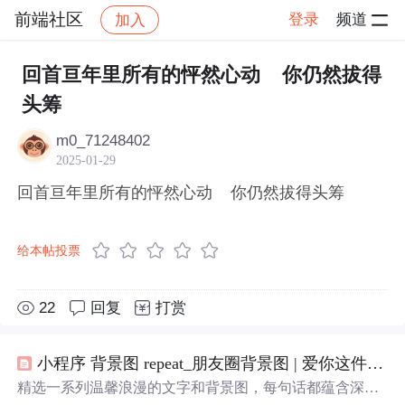
前端社区
登录
频道
加入
帖子详情
社区
前端社区
感慨
回首亘年里所有的怦然心动 你仍然拔得
头筹
m0_71248402
2025-01-29
回首亘年里所有的怦然心动 你仍然拔得头筹
给本帖投票
22
回复
打赏
小程序 背景图 repeat_朋友圈背景图 | 爱你这件事，没有解药
精选一系列温馨浪漫的文字和背景图，每句话都蕴含深