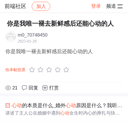
前端社区
登录
频道
加入
帖子详情
社区
前端社区
感慨
你是我唯一褪去新鲜感后还能心动的人
m0_70748450
2025-01-29
你是我唯一褪去新鲜感后还能心动的人
给本帖投票
21
回复
打赏
心动
的本质是什么_婚外
心动
原因是什么？我听到的最好的回答是这样的
讲述了主人公在婚姻中遇到
心动
女生时内心的挣扎与抉
择，强调在婚姻中保持界限感的重要性。