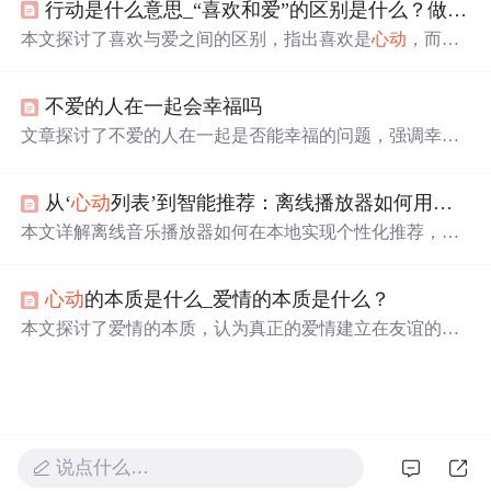
行动是什么意思_“喜欢和爱”的区别是什么？做一下就知道了
本文探讨了喜欢与爱之间的区别，指出喜欢是
心动
，而爱
必须是行动，做了才是真爱。喜欢可能只是恋上某个特
点，而爱则让人牵肠挂肚，愿意为对方付出一切。
不爱的人在一起会幸福吗
文章探讨了不爱的人在一起是否能幸福的问题，强调幸福
源于内心，指出基于真感情的相处才能带来长久的幸福，
提倡勇敢追求个人的真实幸福而非外界压力所驱使。
从‘
心动
列表’到智能推荐：离线播放器如何用算法读懂你的音乐品味
本文详解离线音乐播放器如何在本地实现个性化推荐，涵
盖用户行为数据采集（播放完成度、跳过频率、手动选
择）、
心动
列表的多维评分模型（时间衰减、行为权重、
心动
的本质是什么_爱情的本质是什么？
上下文适配）、多因素加权排序逻辑、持续学习与概念漂
移应对机制，以及全程本地化带来的隐私保护与低延迟优
本文探讨了爱情的本质，认为真正的爱情建立在友谊的基
势。所有算法均面向移动端资源约束设计，强调轻量、实
础上，并通过双方的共同成长和相互尊重得以升华。文章
时与自适应。
强调了真诚、善良与美好是爱情的核心要素。
说点什么…