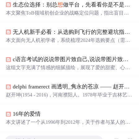
生态位选择：别总
想
做平台，先看看你是不是那个“块料”
本文聚焦ToB领域初创企业的战略定位问题，指出盲目追
逐平台化是典型误区，强调应依据自身资源禀赋锚定‘面-
线-点’价值链中的合适层级。核心主张为：小微团队须专
无人机新手必看：从选购到飞行的完整避坑指南（2024最新版）
注细分场景的极致交付，构建巨头不愿做、客户难替代的
利基壁垒；提出‘灵魂拷问三连’与‘生存策略卡’两大实操工
本文面向无人机初学者，系统梳理2024年选购要点（需求
具，帮助识别真实生态位，并揭示生态位本质是能力基因
定位、传感器尺寸、图传技术、避障与续航）、飞行前必
与市场空隙匹配的结果。
备合规流程（实名登记、禁飞区识别、设备检查）、基础
c语言考试的说说带图片致自己,说说带图片致自己励志2020
操控训练方法（悬停、平移、智能功能）、航拍运镜逻辑
及气象适应策略，并涵盖后期调色流程与电池/滤镜等关键
这组文字充满了情感的细腻描绘，展现了爱的甜蜜、心碎
维护知识，强调安全规范与实践导向。
与释怀的过程。从失恋的痛苦到自我疗愈的坚韧，每个句
子都触动人心，揭示了爱情中的无奈与成长。故事中的人
delphi framerect 画透明_隽永的苍凉 —— 赵开坤的人与画
物在面对失去时，选择了不同的方式来告别和治愈，有的
选择放下，有的选择怀念。这些情感的瞬间，如同雨后皱
赵开坤(1954 - 2016)，河南濮阳人。1978年毕业于吉林艺术
褶的衬衫，即使干涸，仍留下痕迹。
学院。曾为中国美术家协会会员、中国油画学会理事、吉
林省美术家协会副主席、中国国家画院油画院研究员、吉
16年的爱情
林艺术学院终身教授、吉林省高级专家。隽永的苍凉——
赵开坤的人与画文/孙建平在一次全国油画大展中，赵开坤
本文讲述了一个从1996年到2012年，关于作者与某人的十
的一幅关东林区的雪景作品让我流连忘返—厚厚 洁白的雪
年情感历程，从相识、相知到最终的分离。文章通过一系
地中，红顶的木屋和湛蓝的天空交相辉映，雪路中的车辙
列生活片段和重要事件，展现了两人之间的深厚情感和彼