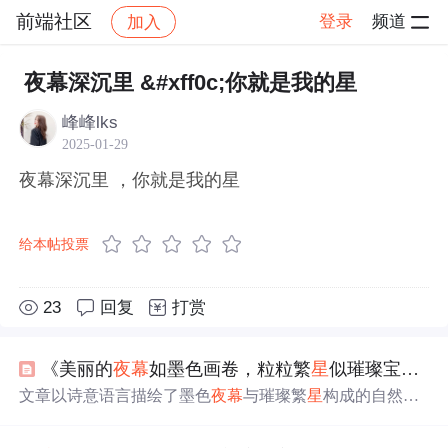
前端社区
登录
频道
加入
帖子详情
社区
前端社区
感慨
夜幕深沉里 &#xff0c;你就是我的星
峰峰lks
2025-01-29
夜幕深沉里 ，你就是我的星
给本帖投票
23
回复
打赏
《美丽的
夜幕
如墨色画卷，粒粒繁
星
似璀璨宝石点缀其间。繁
文章以诗意语言描绘了墨色
夜幕
与璀璨繁
星
构成的自然景
象，强调繁
星
如宝石、灵动眼睛般的视觉意象及其带来的
宁静、神秘与沉浸式审美体验。内容聚焦于天文视觉现象