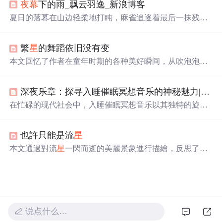
夜幕
下的雨_飘云羽逸_新浪博客
的文学化表达，不涉及天文观测技术、物理机制或信息技
术应用。
夏日的落幕在山边轻柔地打盹，麻雀追逐着最后一抹残
霞。大山传来
深沉
而孤寂的呼吸声，乌云带着满腔苦水，
倾诉着孤单的心事。霞光渐渐照亮大山的脸庞，天空披上
繁
星
的舞蹈依旧没有变
了一袭彩霞的外衣。河边的渔人收起钓竿，迎着昏黄的屋
檐，圆月将夜色揽入怀中，大山便在安详中安然睡去。
本文回忆了作者在童年时期的各种美好瞬间，从吹泡泡到
观察花草，再到与童年的告别，表达了对那段纯真时光的
怀念与不舍。
深夜乐章：探寻入睡催眠冥想音乐的神秘魅力|流静
在忙碌的现代社会中，入睡催眠冥想音乐以其独特的旋律
和节奏，为疲惫的心灵提供宁静，帮助人们放松并进入
深
沉
的睡眠状态。它不仅是音乐形式，更是一种生活态度，
也許只能是流
星
提醒我们在忙碌中放慢脚步，倾听内心声音。
本文通過對流
星
一閃而逝的美麗景象進行描繪，反思了生
命中那些短暫卻深刻的感受，以及這些感受在人們心中留
下的長遠影響。
说点什么…