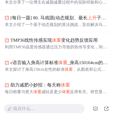
本文分享了一位博主在减脂减重过程中的实际经验和心
得。通过对比
体重
与体脂的变化,分析了不同饮食习惯对减
重效果的影响,如面食、烧烤等,并探讨了献血对体脂率的潜
[每日一题] 80. 马戏团(动态规划、最长
上升
子序列)
在益处。文中还提到了一系列关于如何科学减脂的文章链
接。
本文介绍了一个基于动态规划的算法挑战，旨在解决马戏
团表演中如何安排人员叠罗汉塔以达到最高高度的问题。
通过
体重
和身高的排序及最长
上升
子序列的求解，展示了
TMP36线性传感实现
体重
变化趋势反馈应用
算法的具体实现过程。
利用TMP36温度传感器通过压力导致的热传导变化，间接
采集人体
体重
趋势信号。结合差分采样、滤波算法和线性
回归分析，实现低成本、非精确但有效的长期
体重
变化趋
c语言输入身高计算标准
体重
_身高150164cm的女人，标准
势预警，适用于老年监护、健身激励等场景。
本文探讨了身高158cm女性的标准
体重
，从图表和公式两
个角度解析，并强调健康
体重
的重要性。
体重
控制在46-52
kg为正常，超重或过轻都可能影响健康。同时，提供了BM
助力减肥小妙招：每天称
体重
I计算方法来判断是否达标。
每日称重与更大
体重
减轻及更少
体重
反弹有关。研究显
示，连续六个月每天称重的人比不经常称重的人平均多减
掉6公斤。每日称重可促进自我调节和对
体重
趋势的认识，
从而导致更大
体重
减轻。
说点什么…