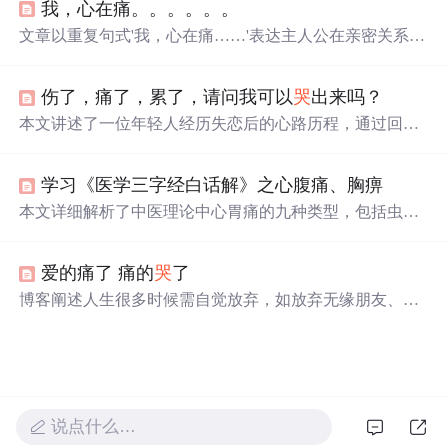
我，心在痛。。。。。。
解，介绍其分类、特点，如放大倍率稳定、远心度好等，
也提及优缺点，如能消除透视误差但体积大、价格高。
文章以重复句式'我，心在痛……'表达主人公在亲密关系中
因对方离去、情绪低落、失联及提及他人而产生的持续性
心理痛苦，呈现一种自我沉浸式的情感状态，强调主观感
伤了，痛了，累了，请问我可以
哭
出来吗？
受与情感依附的心理机制。
本文讲述了一位年轻人经历失恋后的心路历程，通过回顾
过往美好回忆与自我反思，表达了内心的痛苦与挣扎，同
时也展现了对未来的期待。
学习《医学三字经白话解》之心腹痛、胸痹
本文详细解析了中医理论中心胃痛的九种类型，包括虫
痛、注痛、气痛、血痛、心悸痛、食痛、饮痛、冷痛和热
痛的症状与治疗方法。每种痛症都有其特定的病因和对应
爱的痛了 痛的
哭
了
的中药方剂。
博客阐述人生很多时候需自觉放弃，如放弃无缘朋友、无
收获感情等。拥有时可能失去，放弃时可能重获，刻意追
逐易陷入患得患失。生命需升华出安静超脱精神，应安然
放弃、固守超脱。
说点什么…