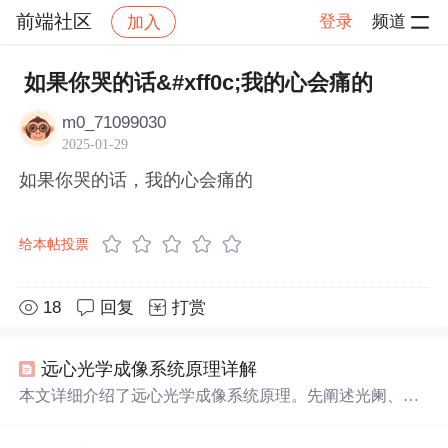
前端社区
登录
频道
加入
帖子详情
社区
前端社区
感慨
如果你哭的话&#xff0c;我的心会痛的
m0_71099030
2025-01-29
如果你哭的话，我的心会痛的
给本帖投票
18
回复
打赏
远心光学成像系统原理详解
本文详细介绍了远心光学成像系统原理。先阐述光阑、孔
径光阑等预备知识，以及光学系统景深。接着说明远心光
学系统，包括物方和像方远心系统。还对远心镜头进行详