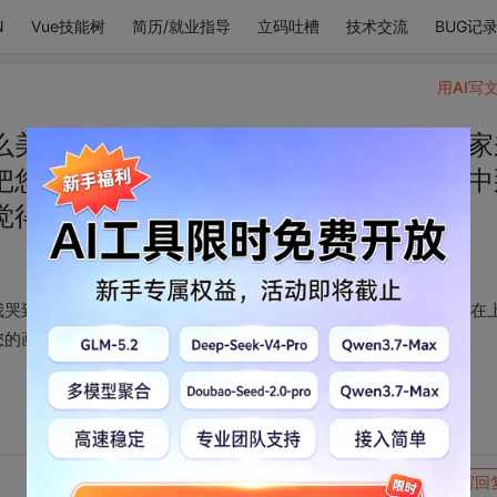
N
Vue技能树
简历/就业指导
立码吐槽
技术交流
BUG记
用AI写
么美丽的画作在发光我哭到太平洋周围国家
把您绑在上面等待天使下来接您，在人生中
觉得：人间值得。
我哭到太平洋周围国家来通缉我，我要到神坛上安个小椅子把您绑在
您的画我就觉得：人间值得。
转发到动态
举报
写回