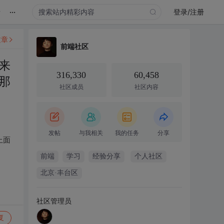
...
录
登录/注册
文章
前端社区
来
316,330
60,458
那
社区成员
社区内容
发帖
与我相关
我的任务
分享
上面
前端
学习
经验分享
个人社区
北京·丰台区
社区管理员
复