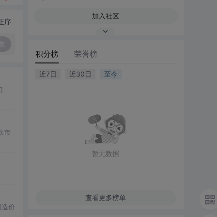
加入社区
正序
复
积分榜
荣誉榜
近7日
近30日
至今
门
欧市
暂无数据
查看更多榜单
创造价