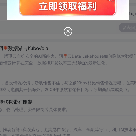
切换为时间
发表回
阿
里
数据湖与KubeVela
读：腾讯云主机安全的AI新能力、阿
里
云Data Lakehouse如何降低大数据
一篇看懂云计算在安全、数据和开发效率三大领域的最新进化。
阴云，首发情况冷清，游戏销售不佳，与之前Xbox相比销售情况更糟，在美
戏商也借其开拓海外。2006年微软有销售目标，假期商战或成亮点。
品转移携带有限制
态、物品处理、资金限制等具体要求。
管理，推动智能+实践落地，尤其是在医疗、汽车、金融等行业，利用AI技术