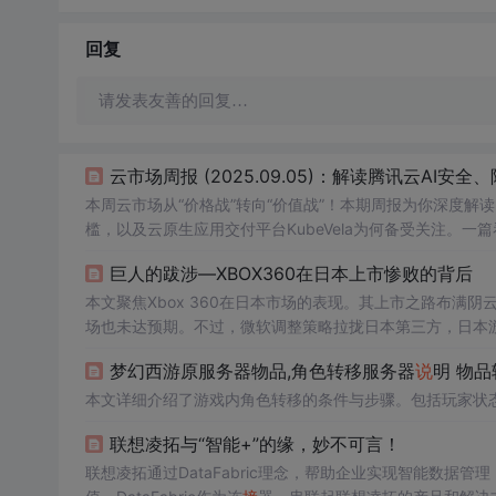
回复
请发表友善的回复…
云市场周报 (2025.09.05)：解读腾讯云AI安全、
本周云市场从“价格战”转向“价值战”！本期周报为你深度解
槛，以及云原生应用交付平台KubeVela为何备受关注。
巨人的跋涉—XBOX360在日本上市惨败的背后
本文聚焦Xbox 360在日本市场的表现。其上市之路布满
场也未达预期。不过，微软调整策略拉拢日本第三方，日本游
梦幻西游原服务器物品,角色转移服务器
说
明 物
本文详细介绍了游戏内角色转移的条件与步骤。包括玩家状
联想凌拓与“智能+”的缘，妙不可言！
联想凌拓通过DataFabric理念，帮助企业实现智能数据