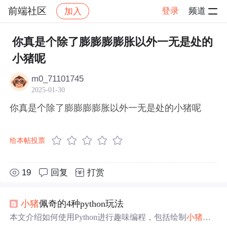
前端社区
登录
频道
加入
帖子详情
社区
前端社区
感慨
你真是个除了膨膨膨膨胀以外一无是处的
小猪呢
m0_71101745
2025-01-30
你真是个除了膨膨膨膨胀以外一无是处的小猪呢
给本帖投票
19
回复
打赏
小猪
佩奇的4种python玩法
本文介绍如何使用Python进行趣味编程，包括绘制
小猪
佩