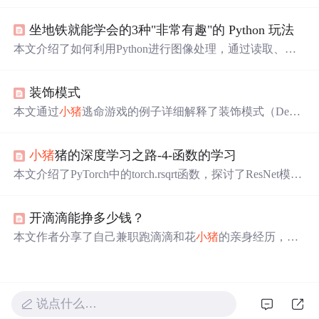
奇、更换图片背景色、图片切分及生成动态二维码，旨在
激发学习兴趣。
坐地铁就能学会的3种"非常有趣"的 Python 玩法
本文介绍了如何利用Python进行图像处理，通过读取、缩
放、灰度转换、二值化处理、腐蚀
膨
胀
等步骤，实现了
小
猪
佩奇图像的背景色替换。作者展示了具体的代码实现，
装饰模式
并给出了最终效果。通过这个实例，读者可以了解到Pytho
n在图像处理领域的应用。
本文通过
小猪
逃命游戏的例子详细解释了装饰模式（Decor
ator）在增强对象功能方面的灵活性，相较于类继承，装饰
模式能更有效地扩展类的功能，避免了子类数量的
膨
胀
。
小猪
猪的深度学习之路-4-函数的学习
文中展示了如何通过装饰模式动态地给游戏对象添加如保
护罩、加速、游泳等特性，以及如何通过不同的装饰组合
本文介绍了PyTorch中的torch.rsqrt函数，探讨了ResNet模型
实现功能的多样化。
中replace_stride_with_dilation参数的作用，详细解析了Batch
Norm2d层的计算公式，包括FrozenBatchNorm2d的特点，
开滴滴能挣多少钱？
并讲解了IntermediateLayerGetter用于获取模型特定层输出
的方法。
本文作者分享了自己兼职跑滴滴和花
小猪
的亲身经历，通
过计算详细分析了兼职司机的日收入和潜在年收入，并通
过与其他司机的交流提供了行业平均收入的估算。文章还
穿插了乘客故事，展现了滴滴司机工作中遇见的各种人生
百态。
说点什么…