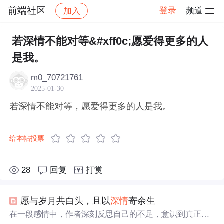
前端社区
登录
频道
加入
帖子详情
社区
前端社区
感慨
若深情不能对等&#xff0c;愿爱得更多的人
是我。
m0_70721761
2025-01-30
若深情不能对等，愿爱得更多的人是我。
给本帖投票
28
回复
打赏
愿与岁月共白头，且以
深情
寄余生
在一段感情中，作者深刻反思自己的不足，意识到真正的