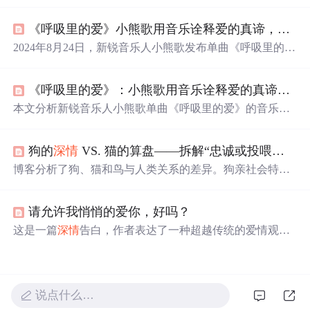
爱情不仅仅是浪漫的幻想，
更
需要理解和包容。通过与伴
侣的相处，他学会了如何成为一个
更
有温度、
更
懂得珍惜
《呼吸里的爱》小熊歌用音乐诠释爱的真谛，在平凡中感受
的人。
2024年8月24日，新锐音乐人小熊歌发布单曲《呼吸里的
爱》。歌曲以尤克里里等乐器营造轻松氛围，旋律清新舒
缓，歌词细腻描绘平凡中的
深情
。它能让听众感受爱情温
《呼吸里的爱》：小熊歌用音乐诠释爱的真谛，在平凡中感受
暖力量，引发关于爱情、成长和救赎的思考，带来共鸣与
力量。
本文分析新锐音乐人小熊歌单曲《呼吸里的爱》的音乐构
成与情感表达，重点介绍其以尤克里里为主导的轻快编
曲、简约配器（架子鼓、吉他、贝斯）及呼吸感音色设
狗的
深情
VS. 猫的算盘——拆解“忠诚或投喂机”背后的人宠密码
计，探讨旋律结构、歌词叙事逻辑与声音表现力如何共同
构建内敛
深情
的听觉体验。
博客分析了狗、猫和鸟与人类关系的差异。狗亲社会特征
被定向放大，猫保留独立，鸟靠智力适应。人类易误读猫
和鸟的友好表达，不同宠物依恋强度和可替代性不同。还
请允许我悄悄的爱你，好吗？
给出让关系越过“投喂机”的实用指南，强调爱与算计不矛
盾。
这是一篇
深情
告白，作者表达了一种超越传统的爱情观
念，即爱并不一定要拥有，而是要在远处默默守护，给予
对方最大的自由和幸福。
说点什么…