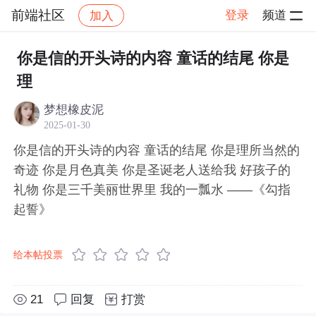
前端社区
登录
频道
加入
帖子详情
社区
前端社区
感慨
你是信的开头诗的内容 童话的结尾 你是
理
梦想橡皮泥
2025-01-30
你是信的开头诗的内容 童话的结尾 你是理所当然的
奇迹 你是月色真美 你是圣诞老人送给我 好孩子的
礼物 你是三千美丽世界里 我的一瓢水 ——《勾指
起誓》
给本帖投票
21
回复
打赏