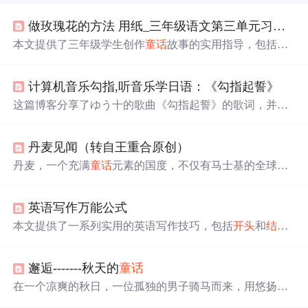
做玫瑰花的方法 用纸_三年级语文第三单元习作，《编写
本文提供了三年级学生创作
童话
故事的实用指导，包括如
何设定角色、时间、地点，并分享了一篇关于王后寻找玫
瑰花的完整范文。
计算机音乐勾指,听音乐学日语：《勾指起誓》
这篇博客分享了ゆう十的歌曲《勾指起誓》的歌词，并通
过深入解读表达了歌曲中关于爱情的深刻含义。歌词描绘
了主人公对伴侣的深情告白，如‘你是
信
的
开头
诗
的
内容
，
丹麦见闻（转自王重合原创）
童话
的
结尾
’，‘你是圣诞老人送给我的礼物’等，展现了温
柔与坚韧的情感。文章适合日语学习者，通过歌曲感受语
丹麦，一个充满
童话
元素的国度，不仅有马士基的全球航
言的魅力，并邀请读者一起欣赏和学习。
运网络，还有孕育出安徒生
童话
的深厚文化底蕴。从资源
匮乏到绿色能源的领先者，丹麦人用智慧和勤奋书写了自
英语写作万能公式
己的现代
童话
。本文讲述了丹麦如何克服重重困难，发展
成为世界领先的航运大国和清洁能源先锋。
本文提供了一系列实用的英语写作技巧，包括
开头
和
结尾
的万能公式、主体段落的撰写策略，以及如何运用长短
句、主题句等提升文章质量。
邂逅-------秋天的
童话
在一个凉爽的秋日，一位孤独的男子骑马而来，用悠扬的
笛声唤醒了池塘中凋谢的莲花。笛声吸引了岸边一位女子