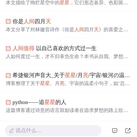
本文描绘了绚烂星空中的
星星
，它们形态各异、色彩斑
斓，既有宁静安详的星辰，也有划破夜空的流星。通过生
动的比喻和拟人手法，展现了夜空中
星星
的美丽景象。
你是
人间
四月
天
本文分享了对林徽音诗作《你是
人间
四月
天
》的喜爱之
情，这首诗以其独特的意象和温柔的情感描绘了春
天
的美
好景象。
人间
值得
以自己喜欢的方式过一生
人如何度过一生，才不归辜负生命？本书从自我、梦想、
爱情、幸福、苦难等方面探讨了这一生的终极问题，帮助
读者走出人生泥泞的时期，让你在认清生活真相后，仍然
希捷银河声音大_关于
星星
/月
亮
/宇宙/银河の温柔小句子
有热爱生活的勇气。书中娓娓道来的讲述，总有一句令你
豁然开朗，消解心头烦忧，感受生命的力量，让你意识到
博客整理了关于
星星
、月
亮
、宇宙的温柔小句子，如‘总有
“这是你自己的人生”，只要活出自己就会发现“
人间
值得
一
天
人间
日落和星光我只陪着你看’等，展现了浪漫的氛
”，未来岁月漫漫，依然
值得
期待。...
围，还提到若银河有声音的遐想，内容整理自网络。
python——追
星星
的人
这篇博客通过诗意的语言鼓励读者在追求梦想的路上欣赏
生活中的美好。博主分享了一段使用Python实现
星星
效果
的代码，旨在激励大家像
星星
一样发光发热。文章以优美
的图片和富有哲理的总结为
亮
点，提醒读者在忙碌中别忘
说点什么…
了享受生活，同时提供了获取完整项目源码的方式。