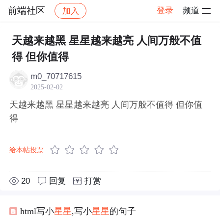
前端社区
登录
频道
加入
帖子详情
社区
前端社区
感慨
天越来越黑 星星越来越亮 人间万般不值
得 但你值得
m0_70717615
2025-02-02
天越来越黑 星星越来越亮 人间万般不值得 但你值
得
给本帖投票
20
回复
打赏
html写小
星星
,写小
星星
的句子